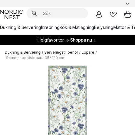
Dukning & Servering
Inredning
Kök & Matlagning
Belysning
Mattor & Te
Helgfavoriter →
Shoppa nu
Dukning & Servering
/
Serveringstillbehör
/
Löpare
/
Sommar bordslöpare 35x120 cm