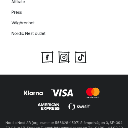
Affiliate
Press
Välgörenhet
Nordic Nest outlet
Nordic Nest AB (org. nummer 556628-1597) Stämpelvägen 3, SE-394
70 KALMAR, Sverige E-post: info@nordicnest.se Tel. 0480 - 44 99 20