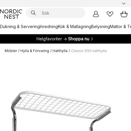
Dukning & Servering
Inredning
Kök & Matlagning
Belysning
Mattor & Te
Helgfavoriter →
Shoppa nu
Möbler
/
Hylla & Förvaring
/
Hatthylla
/
Classic 650 hatthylla