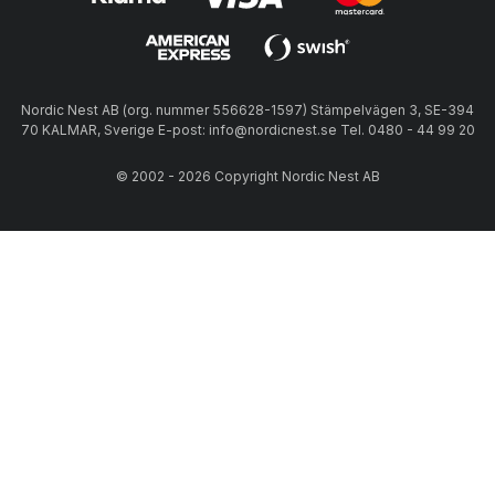
Nordic Nest AB (org. nummer 556628-1597) Stämpelvägen 3, SE-394
70 KALMAR, Sverige E-post: info@nordicnest.se Tel. 0480 - 44 99 20
© 2002 - 2026 Copyright Nordic Nest AB