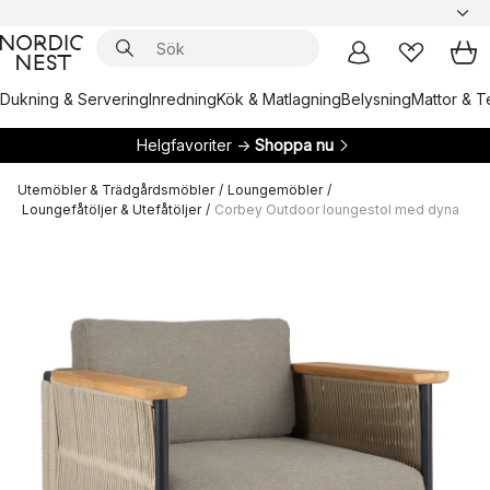
Dukning & Servering
Inredning
Kök & Matlagning
Belysning
Mattor & Te
Helgfavoriter →
Shoppa nu
Utemöbler & Trädgårdsmöbler
/
Loungemöbler
/
Loungefåtöljer & Utefåtöljer
/
Corbey Outdoor loungestol med dyna