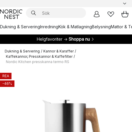
Dukning & Servering
Inredning
Kök & Matlagning
Belysning
Mattor & Te
Helgfavoriter →
Shoppa nu
Dukning & Servering
/
Kannor & Karaffer
/
Kaffekannor, Presskannor & Kaffefilter
/
Nordic Kitchen presskanna termo RS
REA
-46%