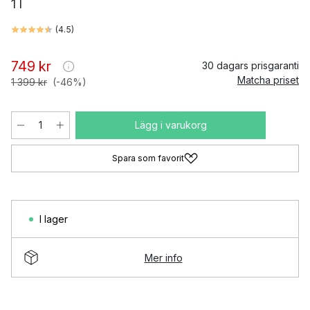
1 l
(
4.5
)
749 kr
30 dagars prisgaranti
Matcha priset
1 399 kr
(-46%)
Lägg i varukorg
Spara som favorit
I lager
Mer info