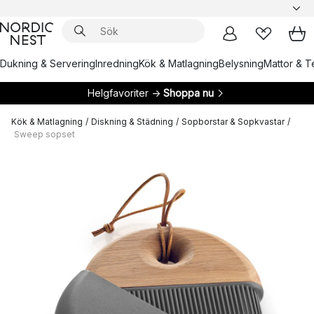
Dukning & Servering
Inredning
Kök & Matlagning
Belysning
Mattor & Te
Helgfavoriter →
Shoppa nu
Kök & Matlagning
/
Diskning & Städning
/
Sopborstar & Sopkvastar
/
Sweep sopset