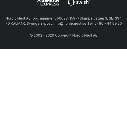
Nordic Nest AB (org. nummer 556628-1597) Stämpelvägen 3, SE-394
70 KALMAR, Sverige E-post: info@nordicnest.se Tel. 0480 - 44 99 20
© 2002 - 2026 Copyright Nordic Nest AB