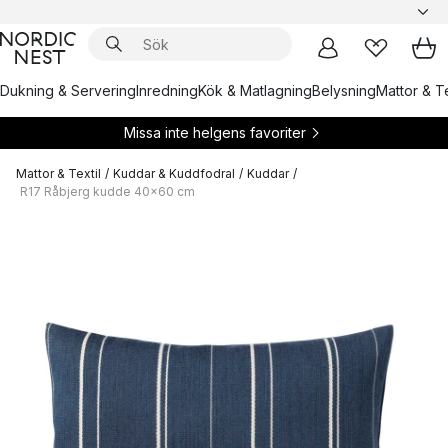
Dukning & Servering
Inredning
Kök & Matlagning
Belysning
Mattor & Te
Missa inte helgens favoriter
Mattor & Textil
/
Kuddar & Kuddfodral
/
Kuddar
/
R17 Råbjerg kudde 40x60 cm