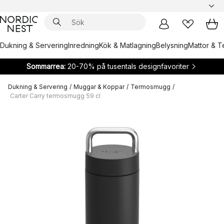
Dukning & Servering
Inredning
Kök & Matlagning
Belysning
Mattor & Te
Sommarrea:
20-70% på tusentals designfavoriter
Dukning & Servering
/
Muggar & Koppar
/
Termosmugg
/
Carter Carry termosmugg 59 cl