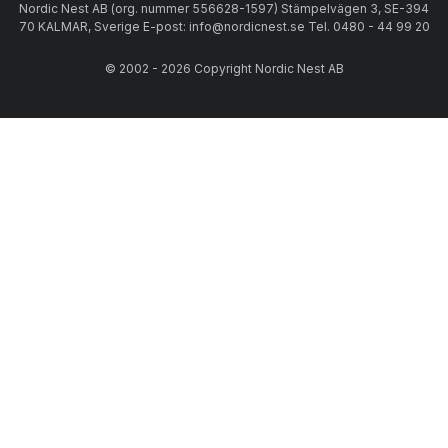
Nordic Nest AB (org. nummer 556628-1597) Stämpelvägen 3, SE-394
70 KALMAR, Sverige E-post: info@nordicnest.se Tel. 0480 - 44 99 20
© 2002 - 2026 Copyright Nordic Nest AB