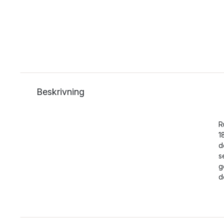
Beskrivning
R
1
d
s
g
d