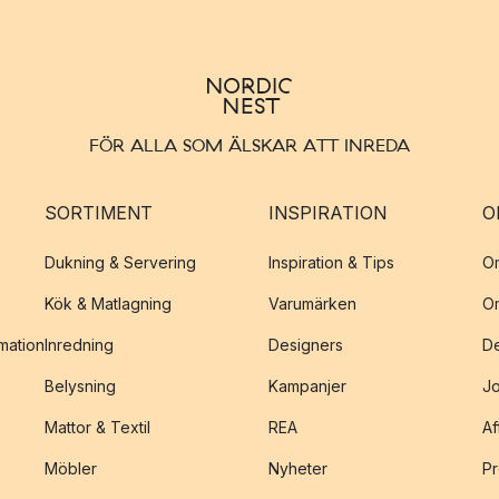
FÖR ALLA SOM ÄLSKAR ATT INREDA
SORTIMENT
INSPIRATION
O
Dukning & Servering
Inspiration & Tips
O
Kök & Matlagning
Varumärken
O
amation
Inredning
Designers
De
Belysning
Kampanjer
J
Mattor & Textil
REA
Af
Möbler
Nyheter
Pr