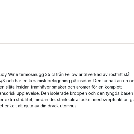
uby Wine termosmugg 35 cl från Fellow är tillverkad av rostfritt stål
8/8 och har en keramisk beläggning på insidan. Den tunna kanten o
en släta insidan framhäver smaker och aromer för en komplett
ensorisk upplevelse. Den isolerade kroppen och den tyngda basen
er extra stabilitet, medan det stänksäkra locket med svepfunktion g
et enkelt att njuta av din dryck utomhus.