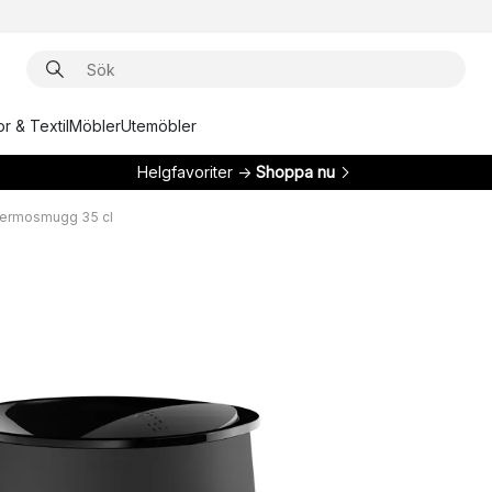
r & Textil
Möbler
Utemöbler
Helgfavoriter →
Shoppa nu
termosmugg 35 cl