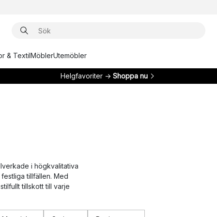
r & Textil
Möbler
Utemöbler
Helgfavoriter →
Shoppa nu
llverkade i högkvalitativa
estliga tillfällen. Med
llt tillskott till varje