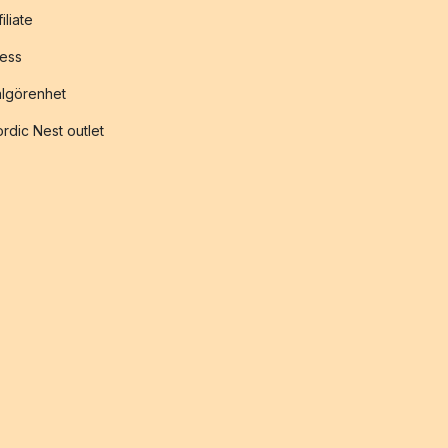
filiate
ess
lgörenhet
rdic Nest outlet