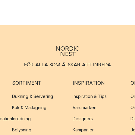
FÖR ALLA SOM ÄLSKAR ATT INREDA
SORTIMENT
INSPIRATION
O
Dukning & Servering
Inspiration & Tips
O
Kök & Matlagning
Varumärken
O
amation
Inredning
Designers
De
Belysning
Kampanjer
J