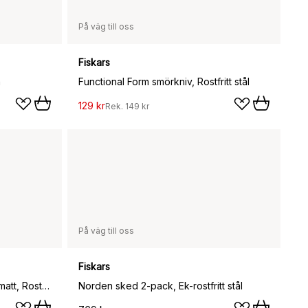
På väg till oss
Fiskars
m
Functional Form smörkniv, Rostfritt stål
129 kr
Rek.
149 kr
På väg till oss
Fiskars
Functional Form serveringsset matt, Rostfritt stål
Norden sked 2-pack, Ek-rostfritt stål