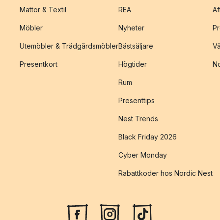
Mattor & Textil
REA
Af
Möbler
Nyheter
Pr
Utemöbler & Trädgårdsmöbler
Bästsäljare
Vä
Presentkort
Högtider
No
Rum
Presenttips
Nest Trends
Black Friday 2026
Cyber Monday
Rabattkoder hos Nordic Nest