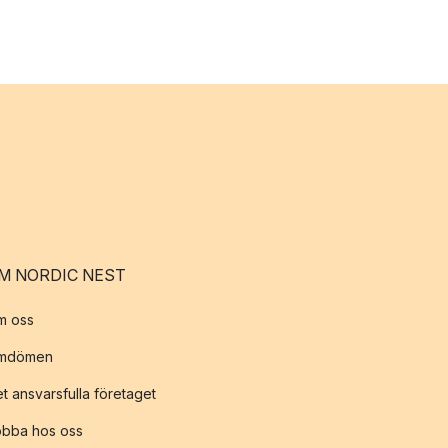
M NORDIC NEST
m oss
mdömen
t ansvarsfulla företaget
obba hos oss