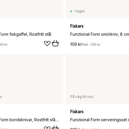
I lager
Fiskars
orm fiskgaffel, Rostfritt stål
Functional Form smörkniv, 8 c
109 kr
89 kr
Rek.
139 kr
ss
På väg till oss
Fiskars
Functional Form bordsknivar, Rostfritt stål, 3-pack