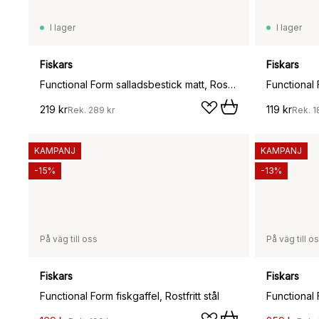
I lager
I lager
Fiskars
Fiskars
Functional Form salladsbestick matt, Rostfritt stål
Functional F
219 kr
119 kr
Rek.
289 kr
Rek.
1
KAMPANJ
KAMPANJ
-15%
-13%
På väg till oss
På väg till o
Fiskars
Fiskars
Functional Form fiskgaffel, Rostfritt stål