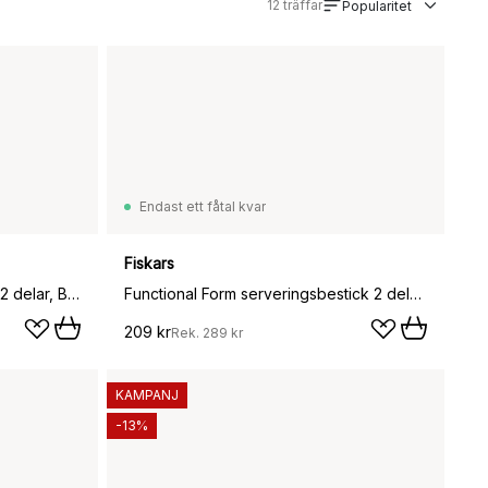
12
träffar
Popularitet
Endast ett fåtal kvar
Fiskars
Functional Form salladsbestick 2 delar, Blank
Functional Form serveringsbestick 2 delar, Blank
209 kr
Rek.
289 kr
KAMPANJ
-13%