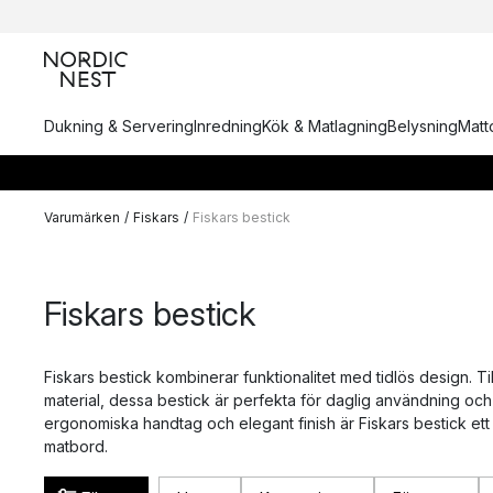
Dukning & Servering
Inredning
Kök & Matlagning
Belysning
Matto
Varumärken
/
Fiskars
/
Fiskars bestick
Fiskars bestick
Fiskars bestick kombinerar funktionalitet med tidlös design. Ti
material, dessa bestick är perfekta för daglig användning och f
ergonomiska handtag och elegant finish är Fiskars bestick ett stilfu
matbord.