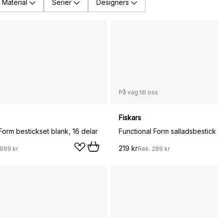
Material
Serier
Designers
På väg till oss
Fiskars
Form bestickset blank, 16 delar
219 kr
999 kr
Rek.
289 kr