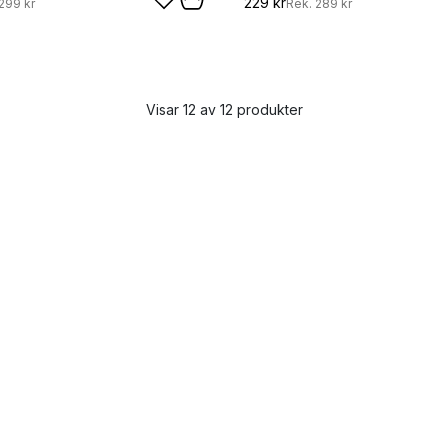
229 kr
299 kr
Rek.
289 kr
Visar 12 av 12 produkter