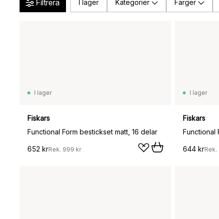
Filtrera
I lager
Kategorier
Färger
I lager
I lager
Fiskars
Fiskars
Functional Form bestickset matt, 16 delar
Functional 
652 kr
644 kr
Rek.
999 kr
Rek.