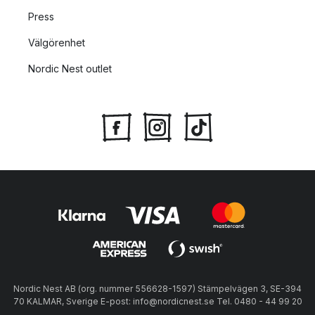
Press
Välgörenhet
Nordic Nest outlet
Nordic Nest AB (org. nummer 556628-1597) Stämpelvägen 3, SE-394
70 KALMAR, Sverige E-post: info@nordicnest.se Tel. 0480 - 44 99 20