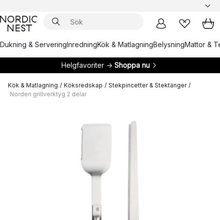
Dukning & Servering
Inredning
Kök & Matlagning
Belysning
Mattor & Te
Helgfavoriter →
Shoppa nu
Kök & Matlagning
/
Köksredskap
/
Stekpincetter & Stektänger
/
Norden grillverktyg 2 delar