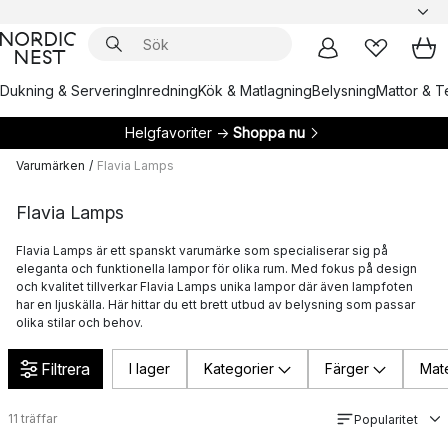
Dukning & Servering
Inredning
Kök & Matlagning
Belysning
Mattor & Te
Helgfavoriter →
Shoppa nu
Varumärken
/
Flavia Lamps
Flavia Lamps
Flavia Lamps är ett spanskt varumärke som specialiserar sig på
eleganta och funktionella lampor för olika rum. Med fokus på design
och kvalitet tillverkar Flavia Lamps unika lampor där även lampfoten
har en ljuskälla. Här hittar du ett brett utbud av belysning som passar
olika stilar och behov.
Filtrera
I lager
Kategorier
Färger
Mate
11
träffar
Popularitet