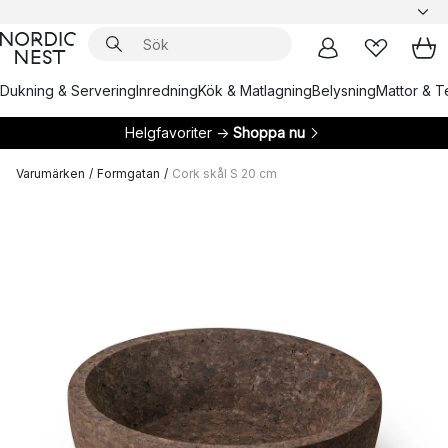
Dukning & Servering
Inredning
Kök & Matlagning
Belysning
Mattor & Te
Helgfavoriter →
Shoppa nu
Varumärken
/
Formgatan
/
Cork skål S 20 cm