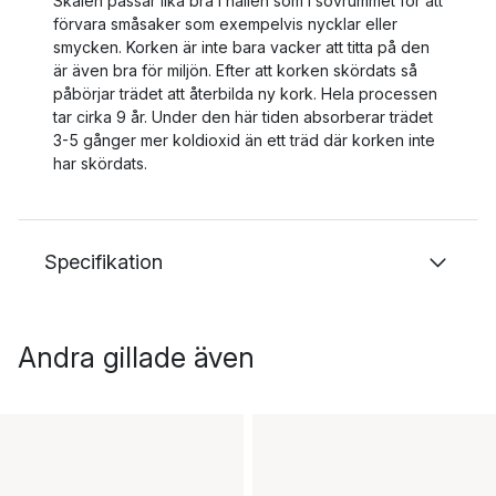
Skålen passar lika bra i hallen som i sovrummet för att
förvara småsaker som exempelvis nycklar eller
smycken. Korken är inte bara vacker att titta på den
är även bra för miljön. Efter att korken skördats så
påbörjar trädet att återbilda ny kork. Hela processen
tar cirka 9 år. Under den här tiden absorberar trädet
3-5 gånger mer koldioxid än ett träd där korken inte
har skördats.
Specifikation
Andra gillade även