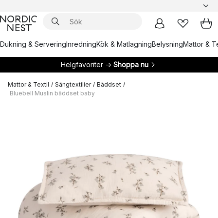
Dukning & Servering
Inredning
Kök & Matlagning
Belysning
Mattor & Te
Helgfavoriter →
Shoppa nu
Mattor & Textil
/
Sängtextilier
/
Bäddset
/
Bluebell Muslin bäddset baby