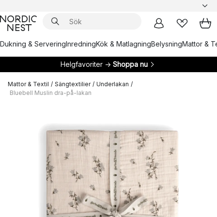
Dukning & Servering
Inredning
Kök & Matlagning
Belysning
Mattor & Te
Helgfavoriter →
Shoppa nu
Mattor & Textil
/
Sängtextilier
/
Underlakan
/
Bluebell Muslin dra-på-lakan