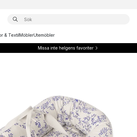
r & Textil
Möbler
Utemöbler
Missa inte helgens favoriter