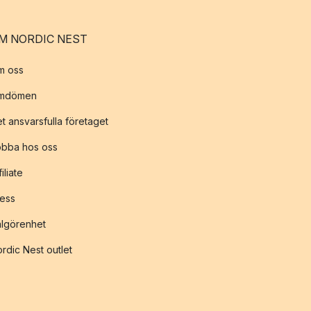
M NORDIC NEST
m oss
mdömen
t ansvarsfulla företaget
obba hos oss
filiate
ess
lgörenhet
rdic Nest outlet