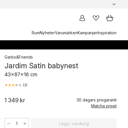
Rum
Nyheter
Varumärken
Kampanjer
Inspiration
Garbo&Friends
Jardim Satin babynest
43x87x16 cm
(
3
)
1 349 kr
30 dagars prisgaranti
Matcha priset
Lägg i varukorg