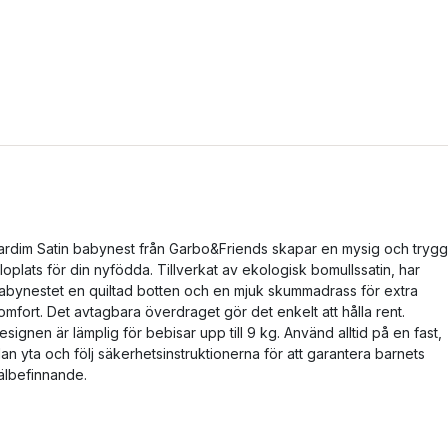
ardim Satin babynest från Garbo&Friends skapar en mysig och trygg
iloplats för din nyfödda. Tillverkat av ekologisk bomullssatin, har
abynestet en quiltad botten och en mjuk skummadrass för extra
omfort. Det avtagbara överdraget gör det enkelt att hålla rent.
esignen är lämplig för bebisar upp till 9 kg. Använd alltid på en fast,
lan yta och följ säkerhetsinstruktionerna för att garantera barnets
älbefinnande.