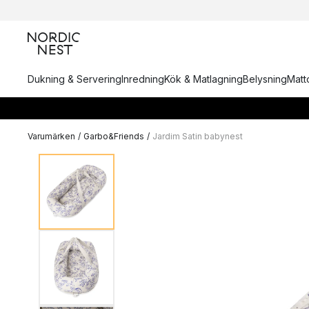
Dukning & Servering
Inredning
Kök & Matlagning
Belysning
Matto
Varumärken
/
Garbo&Friends
/
Jardim Satin babynest