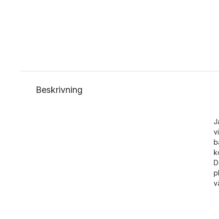
Beskrivning
J
v
b
k
D
p
v