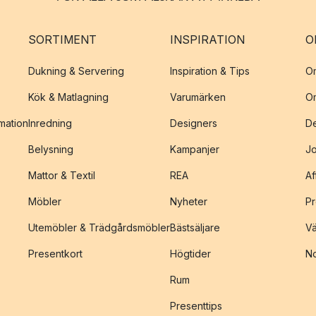
SORTIMENT
INSPIRATION
O
Dukning & Servering
Inspiration & Tips
O
Kök & Matlagning
Varumärken
O
amation
Inredning
Designers
De
Belysning
Kampanjer
J
Mattor & Textil
REA
Af
Möbler
Nyheter
Pr
Utemöbler & Trädgårdsmöbler
Bästsäljare
Vä
Presentkort
Högtider
No
Rum
Presenttips