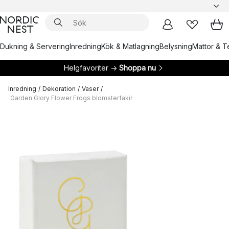
Dukning & Servering
Inredning
Kök & Matlagning
Belysning
Mattor & Te
Helgfavoriter →
Shoppa nu
Inredning
/
Dekoration
/
Vaser
/
Garden Glory Flower Frogs blomsterfakir