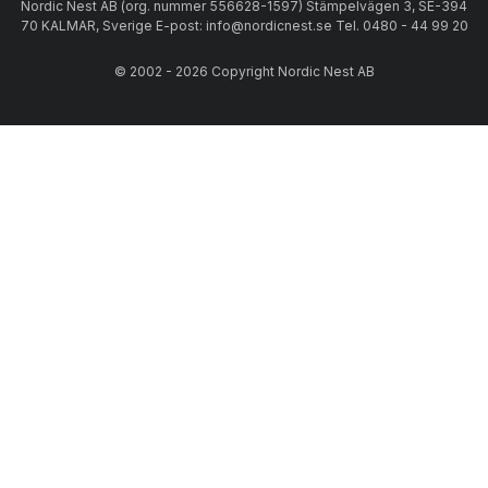
Nordic Nest AB (org. nummer 556628-1597) Stämpelvägen 3, SE-394
70 KALMAR, Sverige E-post: info@nordicnest.se Tel. 0480 - 44 99 20
© 2002 - 2026 Copyright Nordic Nest AB