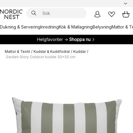
Dukning & Servering
Inredning
Kök & Matlagning
Belysning
Mattor & Te
Helgfavoriter →
Shoppa nu
Mattor & Textil
/
Kuddar & Kuddfodral
/
Kuddar
/
Garden Glory Outdoor kudde 30x50 cm