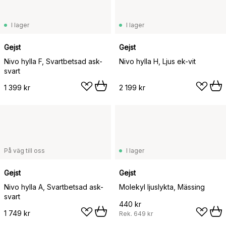
I lager
I lager
Gejst
Gejst
Nivo hylla F, Svartbetsad ask-
Nivo hylla H, Ljus ek-vit
svart
1 399 kr
2 199 kr
På väg till oss
I lager
Gejst
Gejst
Nivo hylla A, Svartbetsad ask-
Molekyl ljuslykta, Mässing
svart
440 kr
1 749 kr
Rek.
649 kr