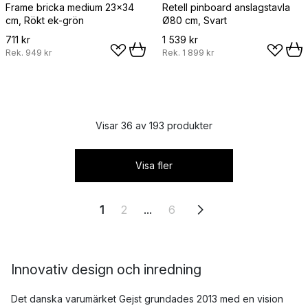
Frame bricka medium 23x34
Retell pinboard anslagstavla
cm, Rökt ek-grön
Ø80 cm, Svart
711 kr
1 539 kr
Rek.
949 kr
Rek.
1 899 kr
Visar 36 av 193 produkter
Visa fler
1
2
...
6
Innovativ design och inredning
Det danska varumärket Gejst grundades 2013 med en vision