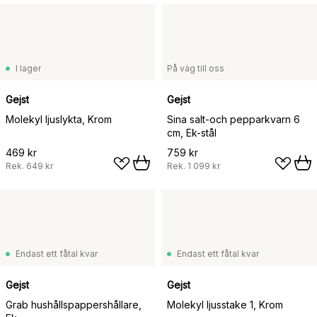
I lager
På väg till oss
Gejst
Gejst
Molekyl ljuslykta, Krom
Sina salt-och pepparkvarn 6
cm, Ek-stål
469 kr
759 kr
Rek.
649 kr
Rek.
1 099 kr
Endast ett fåtal kvar
Endast ett fåtal kvar
Gejst
Gejst
Grab hushållspappershållare,
Molekyl ljusstake 1, Krom