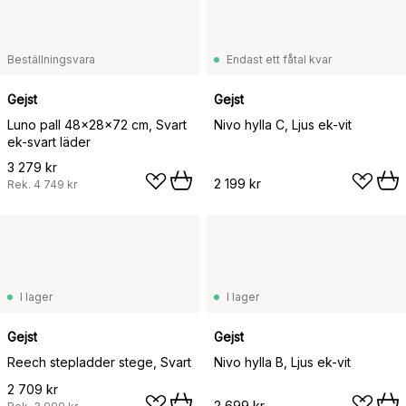
Beställningsvara
Endast ett fåtal kvar
Gejst
Gejst
Luno pall 48x28x72 cm, Svart
Nivo hylla C, Ljus ek-vit
ek-svart läder
3 279 kr
2 199 kr
Rek.
4 749 kr
I lager
I lager
Gejst
Gejst
Reech stepladder stege, Svart
Nivo hylla B, Ljus ek-vit
2 709 kr
2 699 kr