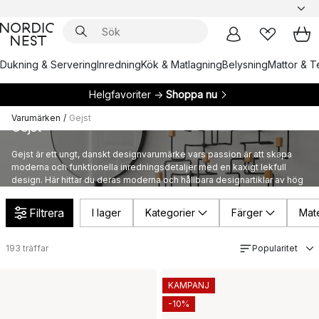
Dukning & Servering
Inredning
Kök & Matlagning
Belysning
Mattor & Te
Helgfavoriter →
Shoppa nu
Varumärken
/
Gejst
Gejst
Gejst är ett ungt, danskt designvarumärke vars passion är att skapa
moderna och funktionella inredningsdetaljer med en kaxigt lekfull
design. Här hittar du deras moderna och hållbara designartiklar av hög
kvalitet, inspirerade av den nordiska livsstilen.
Filtrera
I lager
Kategorier
Färger
Mate
193
träffar
Popularitet
KAMPANJ
-10%