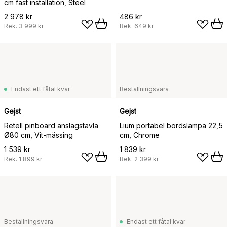
cm fast installation, Steel
2 978 kr
486 kr
Rek.
3 999 kr
Rek.
649 kr
Endast ett fåtal kvar
Beställningsvara
Gejst
Gejst
Retell pinboard anslagstavla
Lium portabel bordslampa 22,5
Ø80 cm, Vit-mässing
cm, Chrome
1 539 kr
1 839 kr
Rek.
1 899 kr
Rek.
2 399 kr
Beställningsvara
Endast ett fåtal kvar