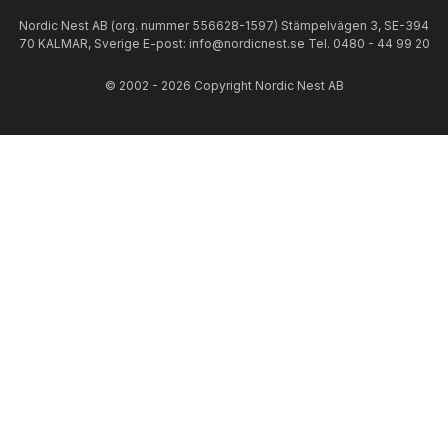
Nordic Nest AB (org. nummer 556628-1597) Stämpelvägen 3, SE-394
70 KALMAR, Sverige E-post: info@nordicnest.se Tel. 0480 - 44 99 20
© 2002 - 2026 Copyright Nordic Nest AB