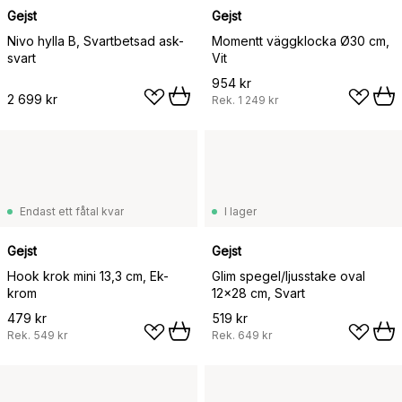
Gejst
Gejst
Nivo hylla B, Svartbetsad ask-
Momentt väggklocka Ø30 cm,
svart
Vit
954 kr
2 699 kr
Rek.
1 249 kr
Endast ett fåtal kvar
I lager
Gejst
Gejst
Hook krok mini 13,3 cm, Ek-
Glim spegel/ljusstake oval
krom
12x28 cm, Svart
479 kr
519 kr
Rek.
549 kr
Rek.
649 kr