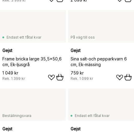
Rek.
3 999 kr
Endast ett fåtal kvar
På väg till oss
Gejst
Gejst
Frame bricka large 35,5x50,6
Sina salt-och pepparkvarn 6
cm, Ek-ljusgrå
cm, Ek-mässing
1 049 kr
759 kr
Rek.
1 399 kr
Rek.
1 099 kr
Beställningsvara
Endast ett fåtal kvar
Gejst
Gejst