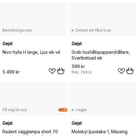
Beställningsvara
Endast ett fåtal kvar
Gejst
Gejst
Nivo hylla H large, Ljus ek-vit
Grab hushållspappershållare,
Svartbetsad ek
599 kr
5 499 kr
Rek.
799 kr
På väg till oss
I lager
F
Gejst
Gejst
Radent vägglampa short 70
Molekyl ljusstake 1, Mässing