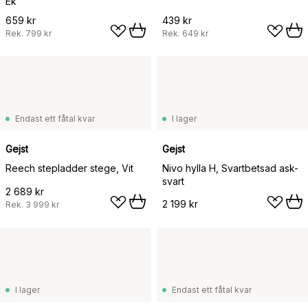
Ek
659 kr
439 kr
Rek.
799 kr
Rek.
649 kr
Endast ett fåtal kvar
I lager
Gejst
Gejst
Reech stepladder stege, Vit
Nivo hylla H, Svartbetsad ask-
svart
2 689 kr
2 199 kr
Rek.
3 999 kr
I lager
Endast ett fåtal kvar