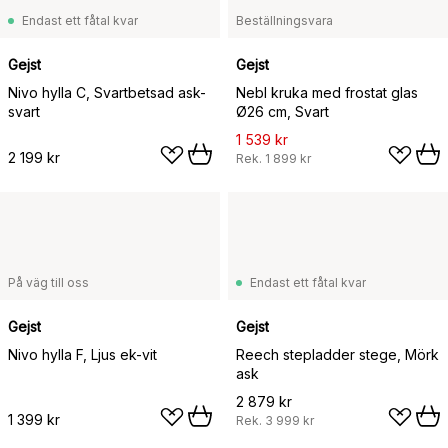
Endast ett fåtal kvar
Beställningsvara
Gejst
Gejst
Nivo hylla C, Svartbetsad ask-
Nebl kruka med frostat glas
svart
Ø26 cm, Svart
1 539 kr
2 199 kr
Rek.
1 899 kr
På väg till oss
Endast ett fåtal kvar
Gejst
Gejst
Nivo hylla F, Ljus ek-vit
Reech stepladder stege, Mörk
ask
2 879 kr
1 399 kr
Rek.
3 999 kr