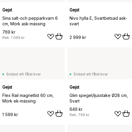
Gejst
Gejst
Sina salt-och pepparkvarn 6
Nivo hylla E, Svartbetsad ask-
cm, Mörk ask-mässing
svart
769 kr
2 999 kr
Rek.
1 099 kr
Endast ett fåtal kvar
Endast ett fåtal kvar
Gejst
Gejst
Flex Rail magnetlist 60 cm,
Glim spegel/ljusstake Ø28 cm,
Mörk ek-mässing
Svart
649 kr
1 599 kr
Rek.
799 kr