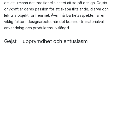
om att utmana det traditionella sättet att se på design. Gejsts
drivkraft är deras passion för att skapa tilltalande, djärva och
lekfulla objekt för hemmet. Även hållbarhetsaspekten är en
viktig faktor i designarbetet när det kommer till materialval,
användning och produktens livslängd.
Gejst = upprymdhet och entusiasm
Ordet gejst betyder upprymdhet och entusiasm vilket är precis
de känslor som Gejst vill att deras produkter ska väcka.
Gejsts designfilosofi
Funktionell design och högkvalitativa material är
genomgående attribut hos
inredningsprodukterna
som ingår i
Gejsts sortiment. De tar sig an designprocessen genom att
först analysera vilka grundbehov som produkten ska uppfylla.
Sedan skalar man av den till sin renaste form för att därefter
kunna addera element och utveckla produkten till något