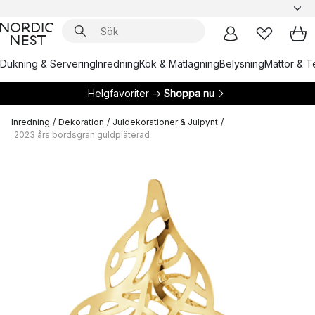
Dukning & Servering
Inredning
Kök & Matlagning
Belysning
Mattor & Te
Helgfavoriter →
Shoppa nu
Inredning
/
Dekoration
/
Juldekorationer & Julpynt
/
2023 års bordsgran guldpläterad