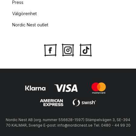
Press
Välgörenhet
Nordic Nest outlet
Nordic Nest AB (org. nummer 556628-1597) Stämpelvägen 3, SE-394
70 KALMAR, Sverige E-post: info@nordicnest.se Tel. 0480 - 44 99 20