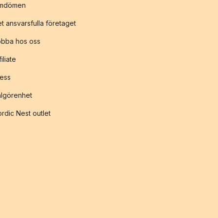
mdömen
t ansvarsfulla företaget
obba hos oss
filiate
ess
lgörenhet
rdic Nest outlet