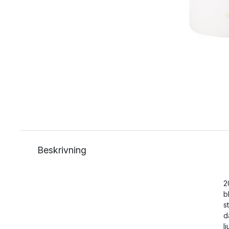
Beskrivning
2
b
s
d
l