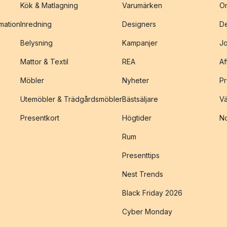
Kök & Matlagning
Varumärken
O
amation
Inredning
Designers
De
Belysning
Kampanjer
J
Mattor & Textil
REA
Af
Möbler
Nyheter
Pr
Utemöbler & Trädgårdsmöbler
Bästsäljare
Vä
Presentkort
Högtider
No
Rum
Presenttips
Nest Trends
Black Friday 2026
Cyber Monday