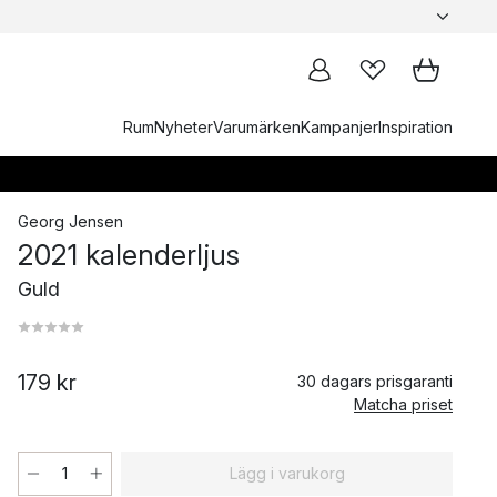
Rum
Nyheter
Varumärken
Kampanjer
Inspiration
Georg Jensen
2021 kalenderljus
Guld
179 kr
30 dagars prisgaranti
Matcha priset
Lägg i varukorg