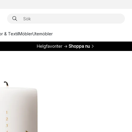
r & Textil
Möbler
Utemöbler
Helgfavoriter →
Shoppa nu