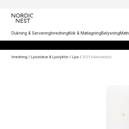
Dukning & Servering
Inredning
Kök & Matlagning
Belysning
Matto
Inredning
/
Ljusstakar & Ljuslyktor
/
Ljus
/
2021 kalenderljus