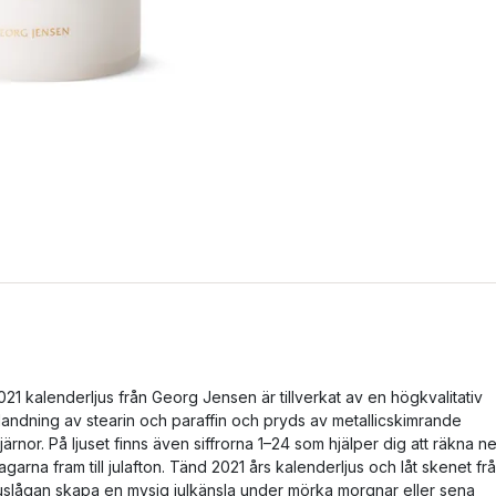
021 kalenderljus från Georg Jensen är tillverkat av en högkvalitativ
landning av stearin och paraffin och pryds av metallicskimrande
tjärnor. På ljuset finns även siffrorna 1–24 som hjälper dig att räkna ne
agarna fram till julafton. Tänd 2021 års kalenderljus och låt skenet fr
juslågan skapa en mysig julkänsla under mörka morgnar eller sena