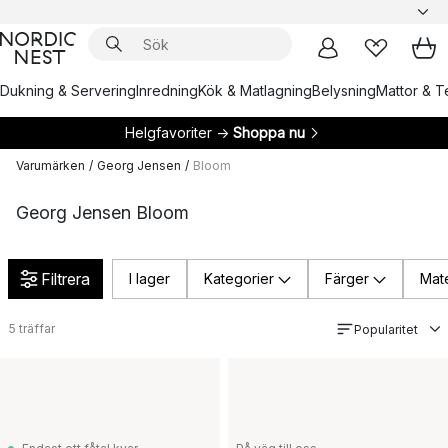
Dukning & Servering
Inredning
Kök & Matlagning
Belysning
Mattor & Te
Helgfavoriter →
Shoppa nu
Varumärken
/
Georg Jensen
/
Bloom
Georg Jensen Bloom
Filtrera
I lager
Kategorier
Färger
Mate
5
träffar
Popularitet