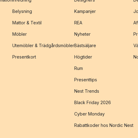
Belysning
Kampanjer
J
Mattor & Textil
REA
Af
Möbler
Nyheter
Pr
Utemöbler & Trädgårdsmöbler
Bästsäljare
Vä
Presentkort
Högtider
No
Rum
Presenttips
Nest Trends
Black Friday 2026
Cyber Monday
Rabattkoder hos Nordic Nest