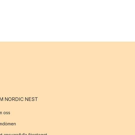
M NORDIC NEST
m oss
mdömen
t ansvarsfulla företaget