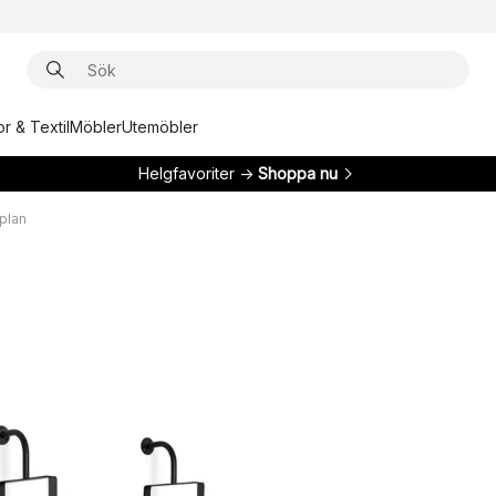
r & Textil
Möbler
Utemöbler
Helgfavoriter →
Shoppa nu
plan