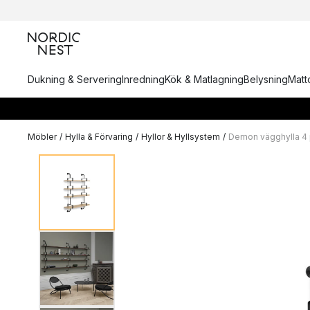
Dukning & Servering
Inredning
Kök & Matlagning
Belysning
Matto
Möbler
/
Hylla & Förvaring
/
Hyllor & Hyllsystem
/
Demon vägghylla 4 