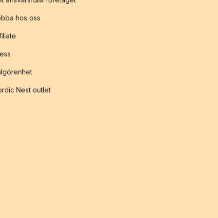
obba hos oss
filiate
ess
lgörenhet
rdic Nest outlet