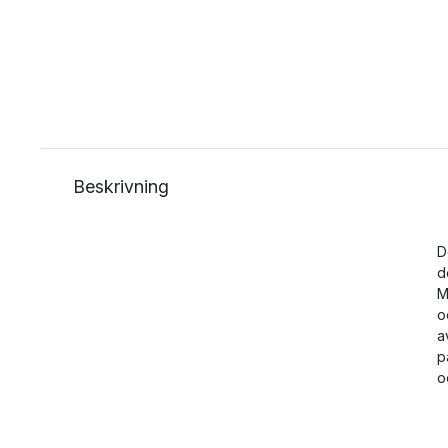
Beskrivning
D
d
M
o
a
p
o