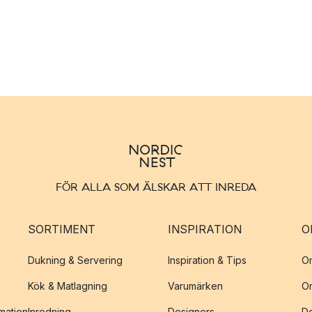
FÖR ALLA SOM ÄLSKAR ATT INREDA
SORTIMENT
INSPIRATION
O
Dukning & Servering
Inspiration & Tips
O
Kök & Matlagning
Varumärken
O
amation
Inredning
Designers
De