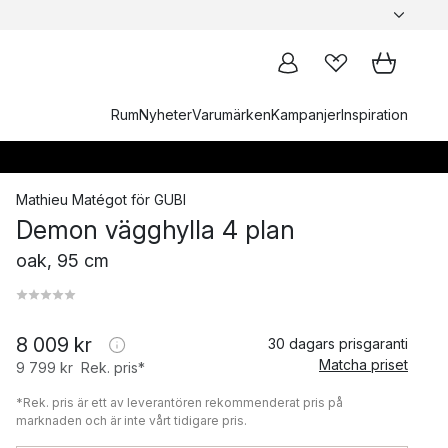
Rum
Nyheter
Varumärken
Kampanjer
Inspiration
Mathieu Matégot
för
GUBI
Demon vägghylla 4 plan
oak, 95 cm
8 009 kr
30 dagars prisgaranti
Matcha priset
9 799 kr
Rek. pris*
*Rek. pris är ett av leverantören rekommenderat pris på
marknaden och är inte vårt tidigare pris.