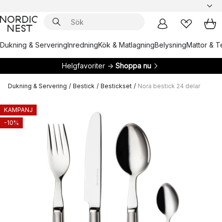
Dukning & Servering
Inredning
Kök & Matlagning
Belysning
Mattor & Te
Helgfavoriter →
Shoppa nu
Dukning & Servering
/
Bestick
/
Bestickset
/
Nora bestick 24 delar
KAMPANJ
-10%