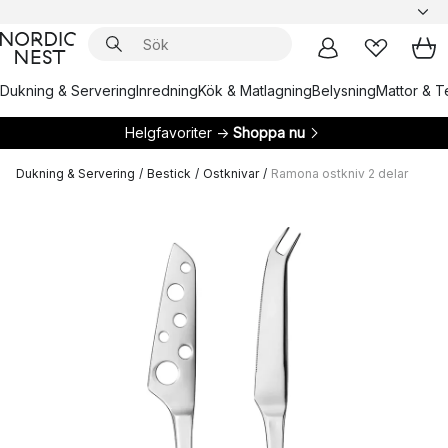
Dukning & Servering
Inredning
Kök & Matlagning
Belysning
Mattor & Te
Helgfavoriter →
Shoppa nu
Dukning & Servering
/
Bestick
/
Ostknivar
/
Ramona ostkniv 2 delar