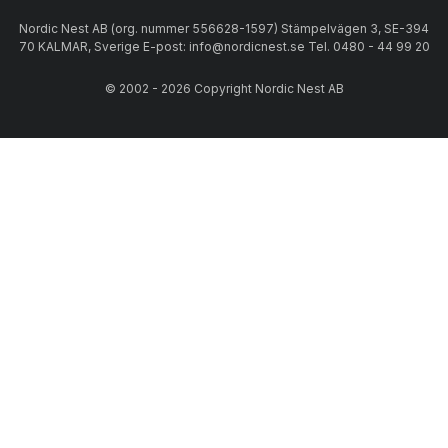
Nordic Nest AB (org. nummer 556628-1597) Stämpelvägen 3, SE-394
70 KALMAR, Sverige E-post: info@nordicnest.se Tel. 0480 - 44 99 20
© 2002 - 2026 Copyright Nordic Nest AB