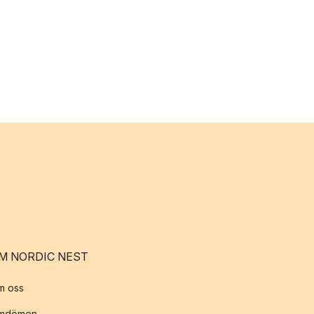
M NORDIC NEST
m oss
mdömen