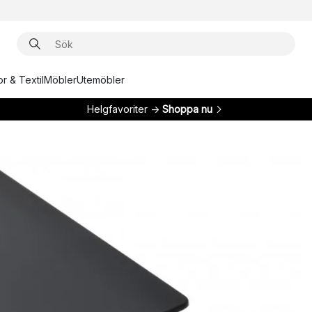
r & Textil
Möbler
Utemöbler
Helgfavoriter →
Shoppa nu