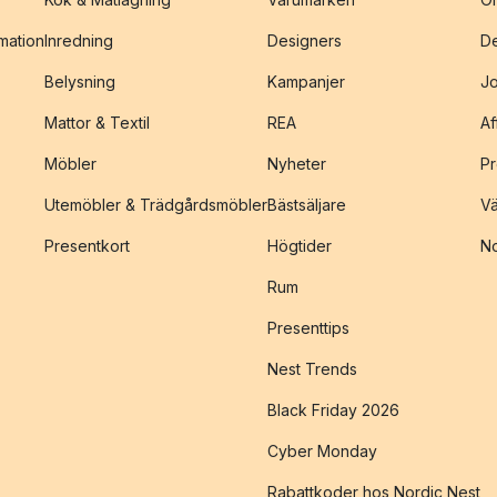
amation
Inredning
Designers
De
Belysning
Kampanjer
J
Mattor & Textil
REA
Af
Möbler
Nyheter
Pr
Utemöbler & Trädgårdsmöbler
Bästsäljare
Vä
Presentkort
Högtider
No
Rum
Presenttips
Nest Trends
Black Friday 2026
Cyber Monday
Rabattkoder hos Nordic Nest