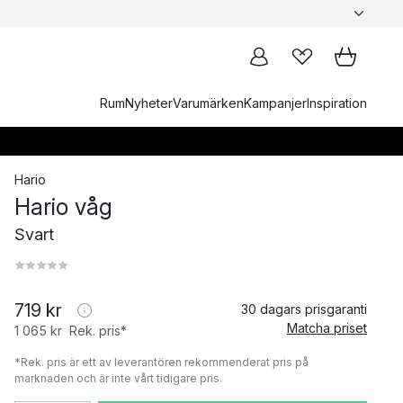
Rum
Nyheter
Varumärken
Kampanjer
Inspiration
Hario
Hario våg
Svart
719 kr
30 dagars prisgaranti
Matcha priset
1 065 kr
Rek. pris*
*Rek. pris är ett av leverantören rekommenderat pris på
marknaden och är inte vårt tidigare pris.