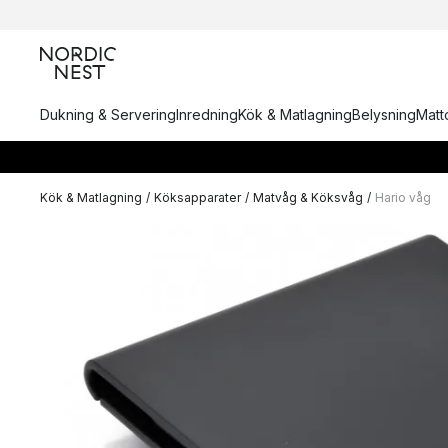
Dukning & Servering
Inredning
Kök & Matlagning
Belysning
Matto
Kök & Matlagning
/
Köksapparater
/
Matvåg & Köksvåg
/
Hario våg