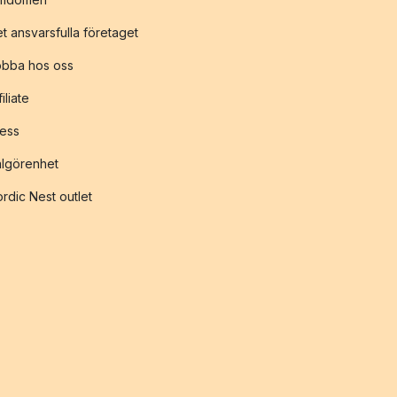
t ansvarsfulla företaget
obba hos oss
filiate
ess
lgörenhet
rdic Nest outlet