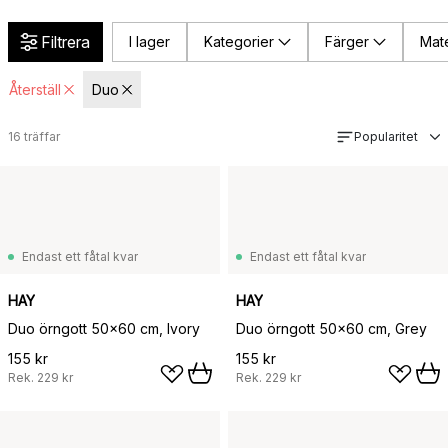
Filtrera
I lager
Kategorier
Färger
Mate
Återställ
Duo
16
träffar
Popularitet
Endast ett fåtal kvar
Endast ett fåtal kvar
HAY
HAY
Duo örngott 50x60 cm, Ivory
Duo örngott 50x60 cm, Grey
155 kr
155 kr
Rek.
229 kr
Rek.
229 kr