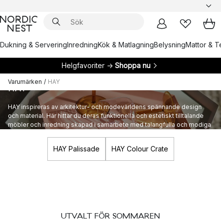
Dukning & Servering
Inredning
Kök & Matlagning
Belysning
Mattor & Te
Helgfavoriter →
Shoppa nu
Varumärken
/
HAY
HAY
HAY inspireras av arkitektur- och modevärldens spännande design
och material. Här hittar du deras funktionella och estetiskt tilltalande
möbler och inredning skapad i samarbete med talangfulla och modiga
formgivare.
HAY Palissade
HAY Colour Crate
UTVALT FÖR SOMMAREN