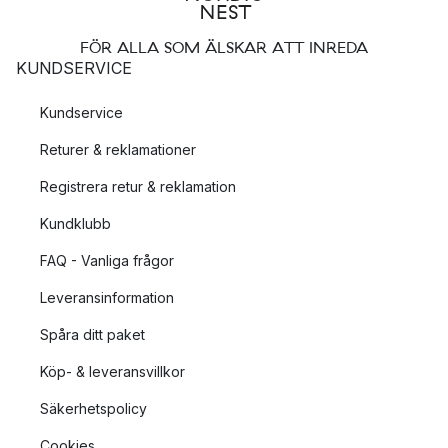
Merparten av HAYs träprodukter är tillverkade av FSC-
certifierat trä. FSC är en förkortning för Forest Stewardship
FÖR ALLA SOM ÄLSKAR ATT INREDA
Council och är en oberoende internationell
KUNDSERVICE
medlemsorganisation som arbetar för ett miljöanpassat,
samhällsnyttigt och hållbart skogsbruk.
Kundservice
Returer & reklamationer
FSC-certifieringen är en miljömärkning som garanterar att
träråvaran som används är spårbar och kommer från ett
Registrera retur & reklamation
ansvarsfullt skogsbruk. Med detta menas att skogsägaren
Kundklubb
följer nationella och lokala lagar samt FSC:s hänsynsregler som
bland annat handlar om att skydda djur- och växtliv samt
FAQ - Vanliga frågor
garantera säkra arbetsvillkor.
Leveransinformation
Spåra ditt paket
Köp- & leveransvillkor
Säkerhetspolicy
Cookies