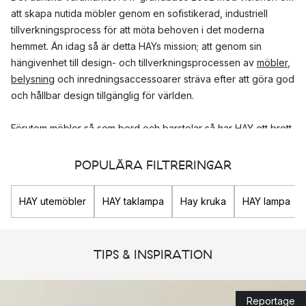
att skapa nutida möbler genom en sofistikerad, industriell
tillverkningsprocess för att möta behoven i det moderna
hemmet. Än idag så är detta HAYs mission; att genom sin
hängivenhet till design- och tillverkningsprocessen av
möbler
,
belysning
och inredningsaccessoarer sträva efter att göra god
och hållbar design tillgänglig för världen.
Förutom möbler så som
bord
och
barstolar
så har HAY ett brett
sortiment av accessoarer till hemmet som är både funktionella
och estetiskt tilltalande. I sortimentet hittar du både lekfulla
POPULÄRA FILTRERINGAR
köksprodukter, praktiska kontorsartiklar och unika
inredningsdetaljer
.
HAY utemöbler
HAY taklampa
Hay kruka
HAY lampa
HAYs designsamarbeten
TIPS & INSPIRATION
HAY tror att samarbeten mellan människor är det som ger de
mest kreativa lösningarna och de bästa resultaten. Därför har
HAY flera pågående designsamarbeten med internationella
Reportage