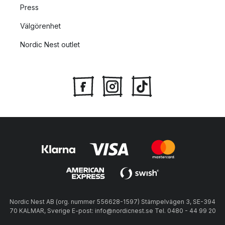
Press
Välgörenhet
Nordic Nest outlet
Nordic Nest AB (org. nummer 556628-1597) Stämpelvägen 3, SE-394
70 KALMAR, Sverige E-post: info@nordicnest.se Tel. 0480 - 44 99 20