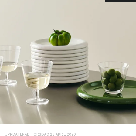
formgivare som bidrar med sin expertis och sina erfarenheter
till HAYs produkter.
Hur arbetar HAY med hållbarhetsfrågor?
För HAY är det viktigt med ett närvarande hållbarhetstänk både
i deras design- och produktionsprocess. Genom att arbeta
med noggrant utvalda leverantörer producerar man
kvalitetsprodukter i hållbara material. Majoriteten av HAYs
möbler testas av Danish Technological Institue för att
säkerställa att de följer den satta standarden.
HAY eftersträvar en balans mellan:
En hälsosam arbetsmiljö
Socialt ansvarstagande
Miljövänlig tillverkning
Som ett led i detta arbete är HAYs målsättning att endast arbeta
UPPDATERAD TORSDAG 23 APRIL 2026