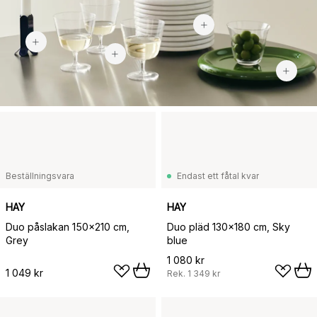
479 kr
220 kr
Beställningsvara
Endast ett fåtal kvar
HAY
HAY
Duo påslakan 150x210 cm,
Duo pläd 130x180 cm, Sky
Grey
blue
1 080 kr
1 049 kr
Rek.
1 349 kr