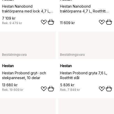
Hestan Nanobond
Hestan Nanobond
traktörpanna med lock 4,7 L,
traktörpanna 4,7 L, Rostfritt
Rostfritt stål
stål
7 109 kr
11 609 kr
Rek.
9 479 kr
Beställningsvara
Beställningsvara
Hestan
Hestan
Hestan Probond gryt- och
Hestan Probond gryta 7,6 L,
stekpanneset, 10 delar
Rostfritt stål
13 680 kr
5 836 kr
Rek.
19 609 kr
Rek.
7 849 kr