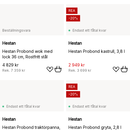
REA
-20%
Beställningsvara
Endast ett fåtal kvar
Hestan
Hestan
Hestan Probond wok med
Hestan Probond kastrull, 3,8 l
lock 36 cm, Rostfritt stål
4 829 kr
2 949 kr
Rek.
7 359 kr
Rek.
3 699 kr
REA
-20%
Endast ett fåtal kvar
Endast ett fåtal kvar
Hestan
Hestan
Hestan Probond traktörpanna,
Hestan Probond gryta, 2,8 l