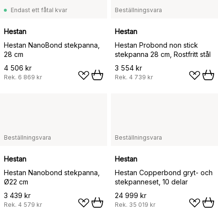
Endast ett fåtal kvar
Beställningsvara
Hestan
Hestan
Hestan NanoBond stekpanna,
Hestan Probond non stick
28 cm
stekpanna 28 cm, Rostfritt stål
4 506 kr
3 554 kr
Rek.
6 869 kr
Rek.
4 739 kr
Beställningsvara
Beställningsvara
Hestan
Hestan
Hestan Nanobond stekpanna,
Hestan Copperbond gryt- och
Ø22 cm
stekpanneset, 10 delar
3 439 kr
24 999 kr
Rek.
4 579 kr
Rek.
35 019 kr