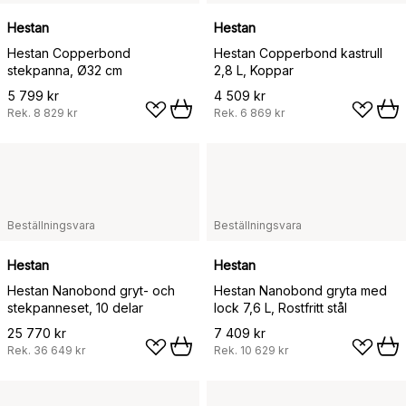
Hestan
Hestan
Hestan Copperbond
Hestan Copperbond kastrull
stekpanna, Ø32 cm
2,8 L, Koppar
5 799 kr
4 509 kr
Rek.
8 829 kr
Rek.
6 869 kr
Beställningsvara
Beställningsvara
Hestan
Hestan
Hestan Nanobond gryt- och
Hestan Nanobond gryta med
stekpanneset, 10 delar
lock 7,6 L, Rostfritt stål
25 770 kr
7 409 kr
Rek.
36 649 kr
Rek.
10 629 kr