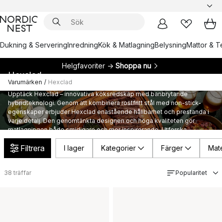
Dukning & Servering
Inredning
Kök & Matlagning
Belysning
Mattor & Te
Helgfavoriter →
Shoppa nu
Hexclad
Varumärken
/
Hexclad
Upptäck Hexclad – innovativa köksredskap med banbrytande
hybridteknologi. Genom att kombinera rostfritt stål med non-stick-
egenskaper erbjuder Hexclad enastående hållbarhet och prestanda i
varje detalj. Den genomtänkta designen och höga kvaliteten gör
matlagningen både smidigare och mer inspirerande. Utforska
sortimentet och lyft ditt kök med Hexclads avancerade stekpannor
Filtrera
I lager
Kategorier
Färger
Mate
och kastruller.
38
träffar
Popularitet