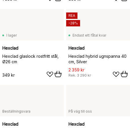
REA
-28%
I lager
Endast ett fåtal kvar
Hexclad
Hexclad
Hexclad glaslock rostfritt stål,
Hexclad hybrid ugnspanna 40
Ø26 cm
cm, Silver
2 359 kr
349 kr
Rek.
3 290 kr
Beställningsvara
På väg till oss
Hexclad
Hexclad