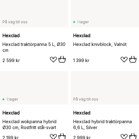
På väg till oss
I lager
Hexclad
Hexclad
Hexclad traktörpanna 5 L, Ø30
Hexclad knivblock, Valnöt
cm
2 599 kr
1 399 kr
I lager
På väg till oss
Hexclad
Hexclad
Hexclad wokpanna hybrid
Hexclad hybrid traktörpanna
Ø30 cm, Rostfritt stål-svart
6,6 L, Silver
2 199 kr
2 999 kr