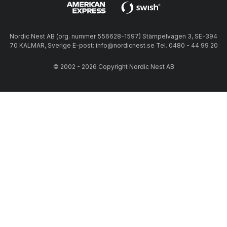
Nordic Nest AB (org. nummer 556628-1597) Stämpelvägen 3, SE-394
70 KALMAR, Sverige E-post: info@nordicnest.se Tel. 0480 - 44 99 20
© 2002 - 2026 Copyright Nordic Nest AB