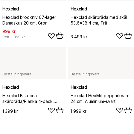
Hexclad
Hexclad
Hexclad brödkniv 67-lager
Hexclad skärbräda med skål
Damaskus 20 cm, Grön
53,6x38,4 cm, Trä
999 kr
3 499 kr
Rek.
1 399 kr
Beställningsvara
Beställningsvara
Hexclad
Hexclad
Hexclad Bistecca
Hexclad HexMill pepparkvarn
skärbräda/Planka 4-pack,
24 cm, Aluminium-svart
Akacia
1 399 kr
1 999 kr