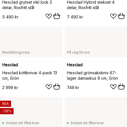
Hexclad grytset inkl lock 3
Hexclad Hybrid stekset 4
delar, Rosfritt stål
delar, Rosfritt stål
5 490 kr
7 490 kr
Beställningsvara
På väg till oss
Hexclad
Hexclad
Hexclad köttknivar 4-pack 13
Hexclad grönsakskniv 67-
cm, Grön
lager damaskus 9 cm, Grön
2 999 kr
749 kr
REA
-29%
Endast ett fåtal kvar
Endast ett fåtal kvar