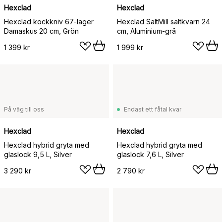
Hexclad
Hexclad
Hexclad kockkniv 67-lager
Hexclad SaltMill saltkvarn 24
Damaskus 20 cm, Grön
cm, Aluminium-grå
1 399 kr
1 999 kr
På väg till oss
Endast ett fåtal kvar
Hexclad
Hexclad
Hexclad hybrid gryta med
Hexclad hybrid gryta med
glaslock 9,5 L, Silver
glaslock 7,6 L, Silver
3 290 kr
2 790 kr