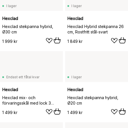
I lager
I lager
Hexclad
Hexclad
Hexclad stekpanna hybrid,
Hexclad Hybrid stekpanna 26
Ø30 cm
cm, Rostfritt stål-svart
1 999 kr
1 849 kr
Endast ett fåtal kvar
I lager
Hexclad
Hexclad
Hexclad mix- och
Hexclad stekpanna hybrid,
förvaringsskål med lock 3
Ø20 cm
delar, Silver
1 499 kr
1 499 kr