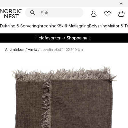
Dukning & Servering
Inredning
Kök & Matlagning
Belysning
Mattor & Te
Helgfavoriter →
Shoppa nu
Varumärken
/
Himla
/
Levelin pläd 140X240 cm