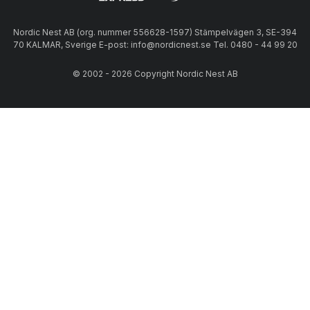
Nordic Nest AB (org. nummer 556628-1597) Stämpelvägen 3, SE-394
70 KALMAR, Sverige E-post: info@nordicnest.se Tel. 0480 - 44 99 20
© 2002 - 2026 Copyright Nordic Nest AB