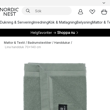
Dukning & Servering
Inredning
Kök & Matlagning
Belysning
Mattor & Te
Helgfavoriter →
Shoppa nu
Mattor & Textil
/
Badrumstextilier
/
Handdukar
/
Lina handduk 70x140 cm