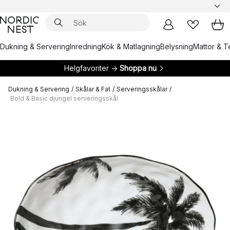
Dukning & Servering
Inredning
Kök & Matlagning
Belysning
Mattor & Te
Helgfavoriter →
Shoppa nu
Dukning & Servering
/
Skålar & Fat
/
Serveringsskålar
/
Bold & Basic djungel serveringsskål