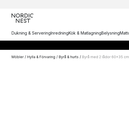
Dukning & Servering
Inredning
Kök & Matlagning
Belysning
Matto
Möbler
/
Hylla & Förvaring
/
Byrå & hurts
/
Byrå med 2 lådor 60x35 cm