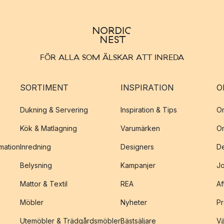
FÖR ALLA SOM ÄLSKAR ATT INREDA
SORTIMENT
INSPIRATION
O
Dukning & Servering
Inspiration & Tips
O
Kök & Matlagning
Varumärken
O
amation
Inredning
Designers
De
Belysning
Kampanjer
J
Mattor & Textil
REA
Af
Möbler
Nyheter
Pr
Utemöbler & Trädgårdsmöbler
Bästsäljare
Vä