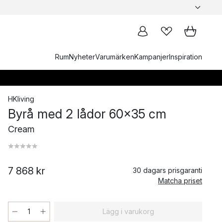
Rum
Nyheter
Varumärken
Kampanjer
Inspiration
HKliving
Byrå med 2 lådor 60x35 cm
Cream
7 868 kr
30 dagars prisgaranti
Matcha priset
Lägg i varukorg