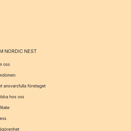
M NORDIC NEST
m oss
mdömen
t ansvarsfulla företaget
obba hos oss
filiate
ess
lgörenhet