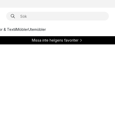
r & Textil
Möbler
Utemöbler
Missa inte helgens favoriter