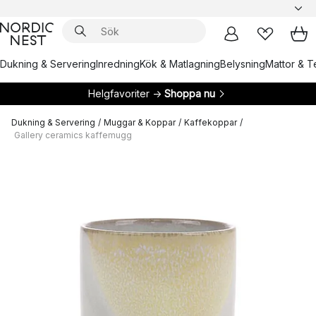
Dukning & Servering
Inredning
Kök & Matlagning
Belysning
Mattor & Te
Helgfavoriter →
Shoppa nu
Dukning & Servering
/
Muggar & Koppar
/
Kaffekoppar
/
Gallery ceramics kaffemugg