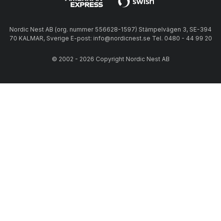
Nordic Nest AB (org. nummer 556628-1597) Stämpelvägen 3, SE-394
70 KALMAR, Sverige E-post: info@nordicnest.se Tel. 0480 - 44 99 20
© 2002 - 2026 Copyright Nordic Nest AB