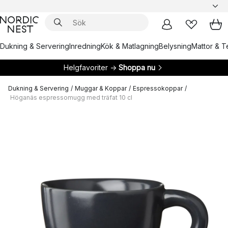
Dukning & Servering
Inredning
Kök & Matlagning
Belysning
Mattor & Te
Helgfavoriter →
Shoppa nu
Dukning & Servering
/
Muggar & Koppar
/
Espressokoppar
/
Höganäs espressomugg med träfat 10 cl