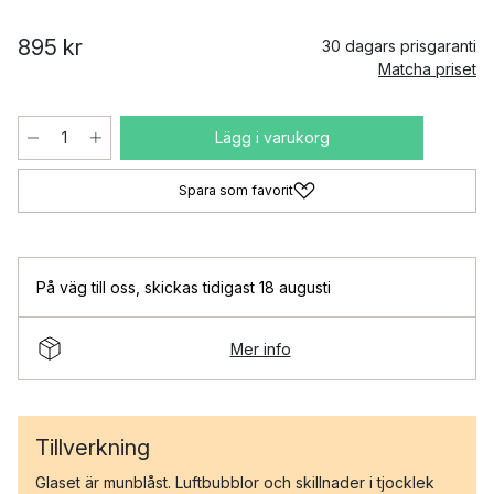
895 kr
30 dagars prisgaranti
Matcha priset
Lägg i varukorg
Spara som favorit
På väg till oss
,
skickas tidigast 18 augusti
Mer info
Tillverkning
Glaset är munblåst. Luftbubblor och skillnader i tjocklek