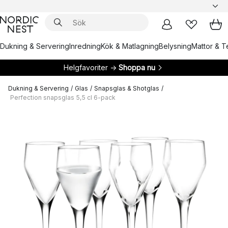
Dukning & Servering
Inredning
Kök & Matlagning
Belysning
Mattor & Te
Helgfavoriter →
Shoppa nu
Dukning & Servering
/
Glas
/
Snapsglas & Shotglas
/
Perfection snapsglas 5,5 cl 6-pack