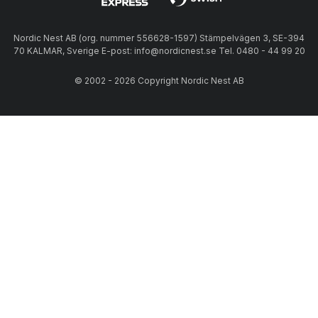
Nordic Nest AB (org. nummer 556628-1597) Stämpelvägen 3, SE-394
70 KALMAR, Sverige E-post: info@nordicnest.se Tel. 0480 - 44 99 20
© 2002 - 2026 Copyright Nordic Nest AB