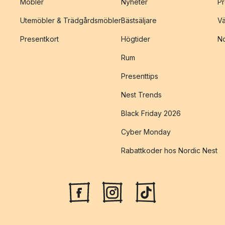
Möbler
Nyheter
Pr
Utemöbler & Trädgårdsmöbler
Bästsäljare
Vä
Presentkort
Högtider
No
Rum
Presenttips
Nest Trends
Black Friday 2026
Cyber Monday
Rabattkoder hos Nordic Nest