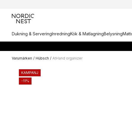
Dukning & Servering
Inredning
Kök & Matlagning
Belysning
Matto
Varumärken
/
Hübsch
/
AtHand organizer
KAMPANJ
-11%