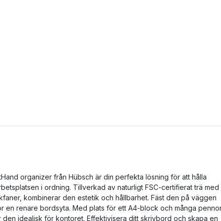
tHand organizer från Hübsch är din perfekta lösning för att hålla
rbetsplatsen i ordning. Tillverkad av naturligt FSC-certifierat trä med
kfaner, kombinerar den estetik och hållbarhet. Fäst den på väggen
ör en renare bordsyta. Med plats för ett A4-block och många pennor
r den idealisk för kontoret. Effektivisera ditt skrivbord och skapa en