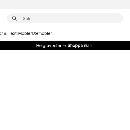
r & Textil
Möbler
Utemöbler
Helgfavoriter →
Shoppa nu