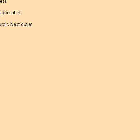
ess
lgörenhet
rdic Nest outlet