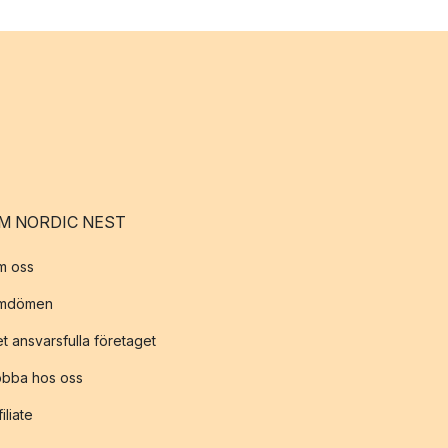
M NORDIC NEST
m oss
mdömen
t ansvarsfulla företaget
obba hos oss
filiate