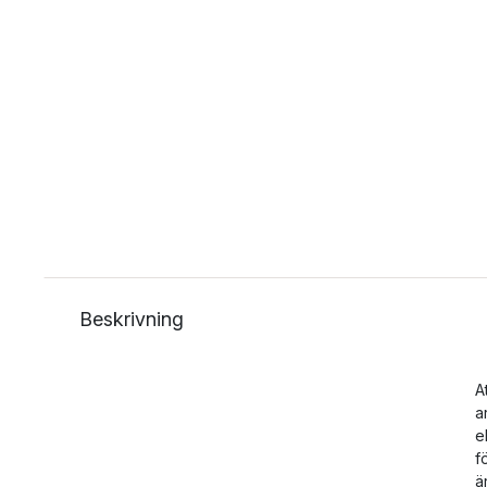
Beskrivning
A
a
e
f
ä