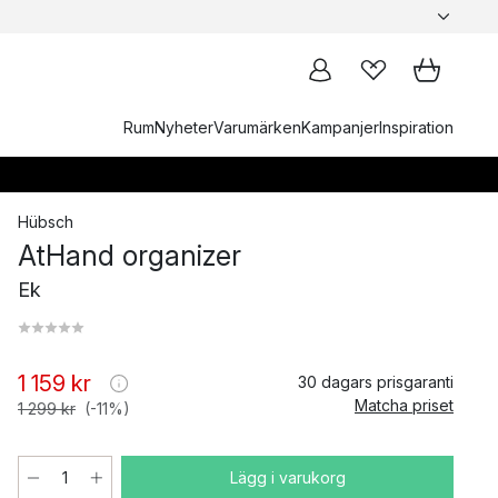
Rum
Nyheter
Varumärken
Kampanjer
Inspiration
Hübsch
AtHand organizer
Ek
1 159 kr
30 dagars prisgaranti
Matcha priset
1 299 kr
(-11%)
Lägg i varukorg