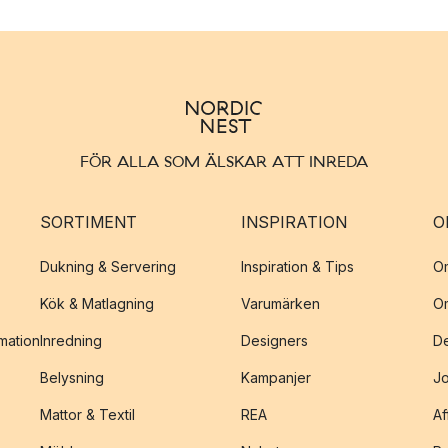
FÖR ALLA SOM ÄLSKAR ATT INREDA
SORTIMENT
INSPIRATION
O
Dukning & Servering
Inspiration & Tips
O
Kök & Matlagning
Varumärken
O
amation
Inredning
Designers
De
Belysning
Kampanjer
J
Mattor & Textil
REA
Af