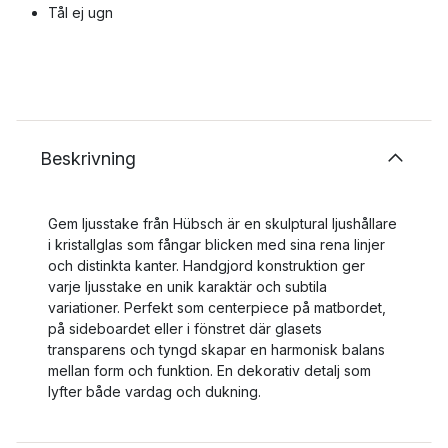
Tål ej ugn
Beskrivning
Gem ljusstake från Hübsch är en skulptural ljushållare
i kristallglas som fångar blicken med sina rena linjer
och distinkta kanter. Handgjord konstruktion ger
varje ljusstake en unik karaktär och subtila
variationer. Perfekt som centerpiece på matbordet,
på sideboardet eller i fönstret där glasets
transparens och tyngd skapar en harmonisk balans
mellan form och funktion. En dekorativ detalj som
lyfter både vardag och dukning.