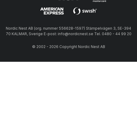
Nordic Nest AB (org. nummer 556628-1597) Stämpelvägen 3, SE-394
70 KALMAR, Sverige E-post: info@nordicnest.se Tel. 0480 - 44 99 20
© 2002 - 2026 Copyright Nordic Nest AB