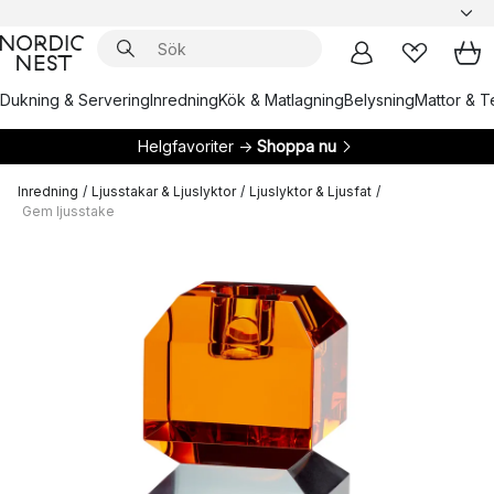
Dukning & Servering
Inredning
Kök & Matlagning
Belysning
Mattor & Te
Helgfavoriter →
Shoppa nu
Inredning
/
Ljusstakar & Ljuslyktor
/
Ljuslyktor & Ljusfat
/
Gem ljusstake