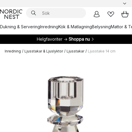
Dukning & Servering
Inredning
Kök & Matlagning
Belysning
Mattor & Te
Helgfavoriter →
Shoppa nu
Inredning
/
Ljusstakar & Ljuslyktor
/
Ljusstakar
/
Ljusstake 14 cm