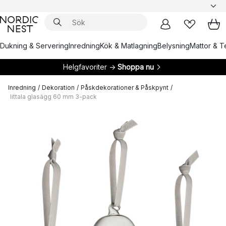
Dukning & Servering
Inredning
Kök & Matlagning
Belysning
Mattor & Te
Helgfavoriter →
Shoppa nu
Inredning
/
Dekoration
/
Påskdekorationer & Påskpynt
/
Iittala glasägg 60 mm 3-pack