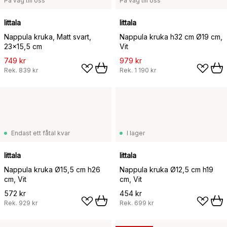
På väg till oss
På väg till oss
Iittala
Iittala
Nappula kruka, Matt svart,
Nappula kruka h32 cm Ø19 cm,
23x15,5 cm
Vit
749 kr
979 kr
Rek.
839 kr
Rek.
1 190 kr
Endast ett fåtal kvar
I lager
Iittala
Iittala
Nappula kruka Ø15,5 cm h26
Nappula kruka Ø12,5 cm h19
cm, Vit
cm, Vit
572 kr
454 kr
Rek.
929 kr
Rek.
699 kr