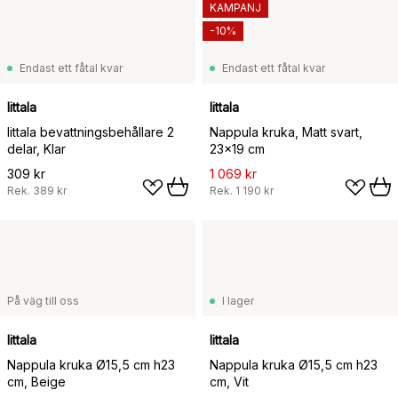
KAMPANJ
-10%
Endast ett fåtal kvar
Endast ett fåtal kvar
Iittala
Iittala
Iittala bevattningsbehållare 2
Nappula kruka, Matt svart,
delar, Klar
23x19 cm
309 kr
1 069 kr
Rek.
389 kr
Rek.
1 190 kr
På väg till oss
I lager
Iittala
Iittala
Nappula kruka Ø15,5 cm h23
Nappula kruka Ø15,5 cm h23
cm, Beige
cm, Vit