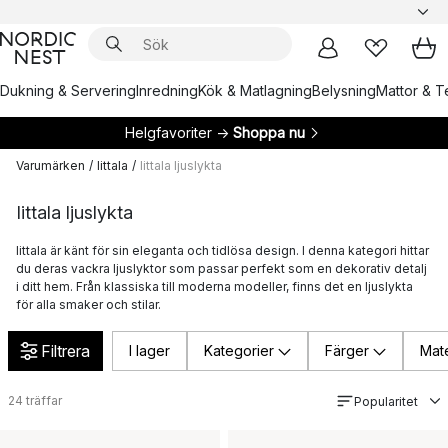
Dukning & Servering
Inredning
Kök & Matlagning
Belysning
Mattor & Te
Helgfavoriter →
Shoppa nu
Varumärken
/
Iittala
/
Iittala ljuslykta
Iittala ljuslykta
Iittala är känt för sin eleganta och tidlösa design. I denna kategori hittar
du deras vackra ljuslyktor som passar perfekt som en dekorativ detalj
i ditt hem. Från klassiska till moderna modeller, finns det en ljuslykta
för alla smaker och stilar.
Filtrera
I lager
Kategorier
Färger
Mate
24
träffar
Popularitet