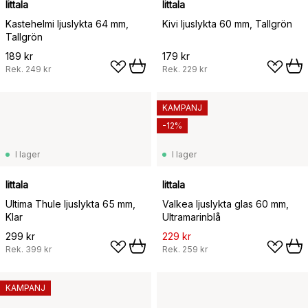
Iittala
Iittala
Kastehelmi ljuslykta 64 mm,
Kivi ljuslykta 60 mm, Tallgrön
Tallgrön
189 kr
179 kr
Rek.
249 kr
Rek.
229 kr
KAMPANJ
-12%
I lager
I lager
Iittala
Iittala
Ultima Thule ljuslykta 65 mm,
Valkea ljuslykta glas 60 mm,
Klar
Ultramarinblå
299 kr
229 kr
Rek.
399 kr
Rek.
259 kr
KAMPANJ