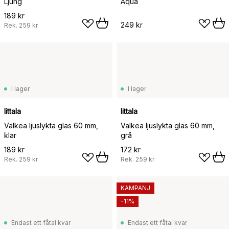
Ljung
Aqua
189 kr
249 kr
Rek.
259 kr
I lager
I lager
Iittala
Iittala
Valkea ljuslykta glas 60 mm,
Valkea ljuslykta glas 60 mm,
klar
grå
189 kr
172 kr
Rek.
259 kr
Rek.
259 kr
KAMPANJ
-11%
Endast ett fåtal kvar
Endast ett fåtal kvar