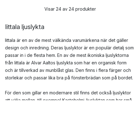
Visar 24 av 24 produkter
Iittala ljuslykta
Iittala är en av de mest välkända varumärkena när det gäller
design och inredning. Deras ljuslyktor är en populär detalj som
passar in i de flesta hem. En av de mest ikoniska ljuslyktorna
från Iittala är Alvar Aaltos ljuslykta som har en organisk form
och är tillverkad av munblåst glas. Den finns i flera färger och
storlekar och passar lika bra på fönsterbrädan som på bordet.
För den som gillar en modernare stil finns det också ljuslyktor
att välja mellan, till exempel Kastehelmi-ljuslyktan som har små
glaskulor som reflekterar ljuset och skapar en vacker effekt.
Det finns även en version med en mindre fot som är perfekt
för mindre utrymmen.
För den som vill ha en mer klassisk design kan Kubus ljuslykta