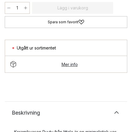
Lägg i varukorg
Spara som favorit
Utgått ur sortimentet
Mer info
Beskrivning
Keramikvasen Ruutu från Iittala är en minimalistisk vas