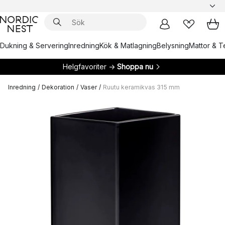
Dukning & Servering
Inredning
Kök & Matlagning
Belysning
Mattor & Te
Helgfavoriter →
Shoppa nu
Inredning
/
Dekoration
/
Vaser
/
Ruutu keramikvas 315 mm