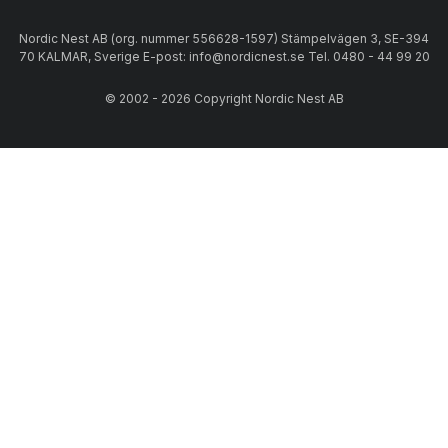
Nordic Nest AB (org. nummer 556628-1597) Stämpelvägen 3, SE-394
70 KALMAR, Sverige E-post: info@nordicnest.se Tel. 0480 - 44 99 20
© 2002 - 2026 Copyright Nordic Nest AB