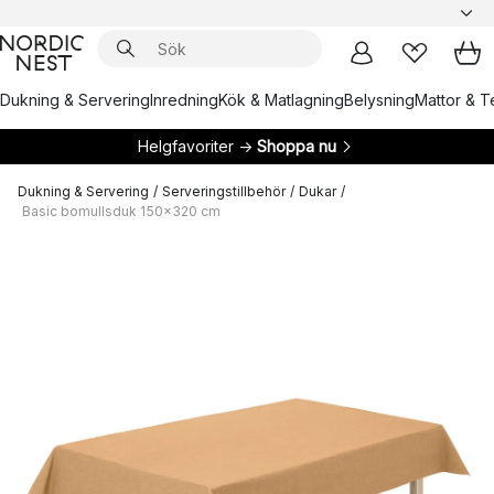
Dukning & Servering
Inredning
Kök & Matlagning
Belysning
Mattor & Te
Helgfavoriter →
Shoppa nu
Dukning & Servering
/
Serveringstillbehör
/
Dukar
/
Basic bomullsduk 150x320 cm