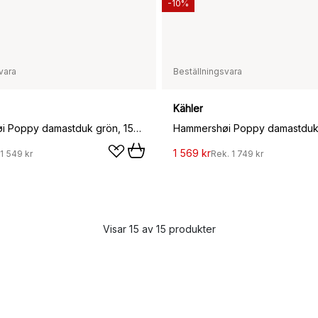
-10%
vara
Beställningsvara
Kähler
Hammershøi Poppy damastduk grön, 150x320 cm
1 569 kr
1 549 kr
Rek.
1 749 kr
Visar 15 av 15 produkter