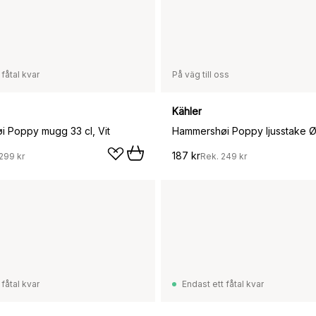
 fåtal kvar
På väg till oss
Kähler
 Poppy mugg 33 cl, Vit
Hammershøi Poppy ljusstake Ø7
187 kr
299 kr
Rek.
249 kr
 fåtal kvar
Endast ett fåtal kvar