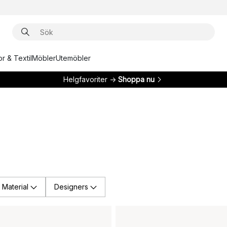
r & Textil
Möbler
Utemöbler
Helgfavoriter →
Shoppa nu
Material
Designers