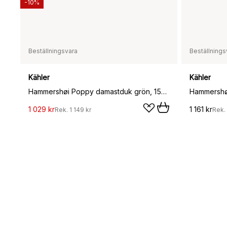
-10%
Beställningsvara
Beställnings
Kähler
Kähler
Hammershøi Poppy damastduk grön, 150x200 cm
1 029 kr
1 161 kr
Rek.
1 149 kr
Rek.