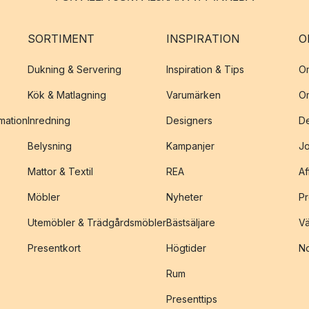
SORTIMENT
INSPIRATION
O
Dukning & Servering
Inspiration & Tips
O
Kök & Matlagning
Varumärken
O
amation
Inredning
Designers
De
Belysning
Kampanjer
J
Mattor & Textil
REA
Af
Möbler
Nyheter
Pr
Utemöbler & Trädgårdsmöbler
Bästsäljare
Vä
Presentkort
Högtider
No
Rum
Presenttips