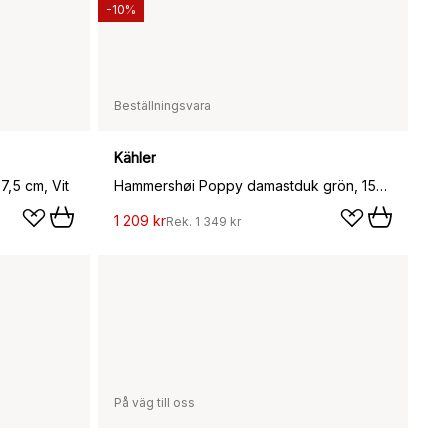
-10%
Beställningsvara
Kähler
,5 cm, Vit
Hammershøi Poppy damastduk grön, 150x270 cm
1 209 kr
Rek.
1 349 kr
På väg till oss