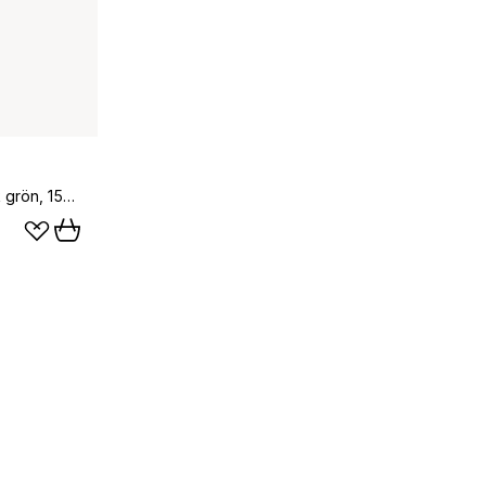
Hammershøi Poppy damastduk grön, 150x370 cm