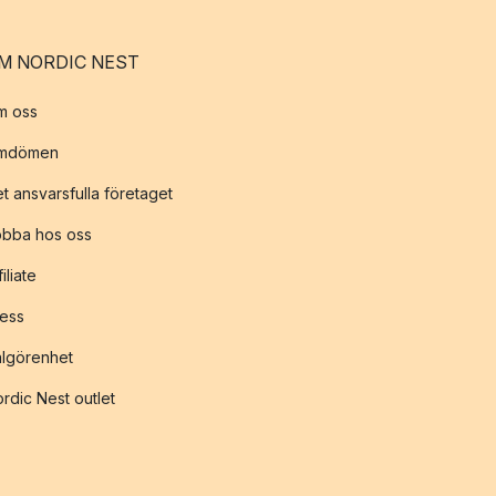
M NORDIC NEST
m oss
mdömen
t ansvarsfulla företaget
obba hos oss
filiate
ess
lgörenhet
rdic Nest outlet