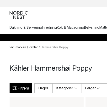
Dukning & Servering
Inredning
Kök & Matlagning
Belysning
Matto
Varumärken
/
Kähler
/
Hammershøi Poppy
Kähler Hammershøi Poppy
Filtrera
I lager
Kategorier
Färger