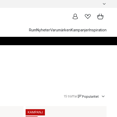
Rum
Nyheter
Varumärken
Kampanjer
Inspiration
15
träffar
Popularitet
KAMPANJ