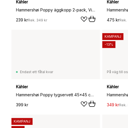
Kähler
Kähler
Hammershøi Poppy äggkopp 2-pack, Vit-dekor
Hammershøi
239 kr
475 kr
Rek.
349 kr
Rek.
KAMPANJ
-13%
Endast ett fåtal kvar
På väg till o
Kähler
Kähler
Hammershøi Poppy tygservett 45x45 cm 4-pack, Grön
Hammershøi
399 kr
349 kr
Rek.
KAMPANJ