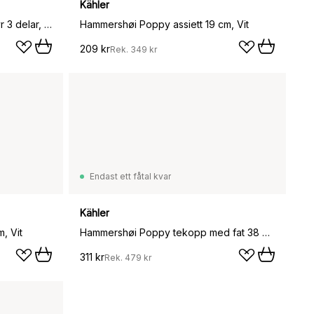
Kähler
Hammershøi Poppy vas miniatyr 3 delar, Vit-dekor
Hammershøi Poppy assiett 19 cm, Vit
209 kr
Rek.
349 kr
Endast ett fåtal kvar
Kähler
, Vit
Hammershøi Poppy tekopp med fat 38 cl, Vit
311 kr
Rek.
479 kr