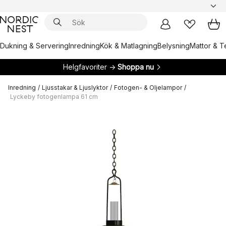
Dukning & Servering
Inredning
Kök & Matlagning
Belysning
Mattor & Te
Helgfavoriter →
Shoppa nu
Inredning
/
Ljusstakar & Ljuslyktor
/
Fotogen- & Oljelampor
/
Lyckeby fotogenlampa 61 cm