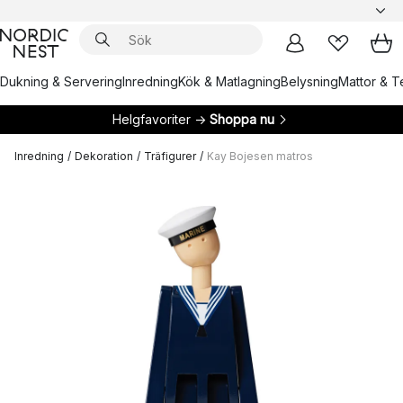
Dukning & Servering
Inredning
Kök & Matlagning
Belysning
Mattor & Te
Helgfavoriter →
Shoppa nu
Inredning
/
Dekoration
/
Träfigurer
/
Kay Bojesen matros