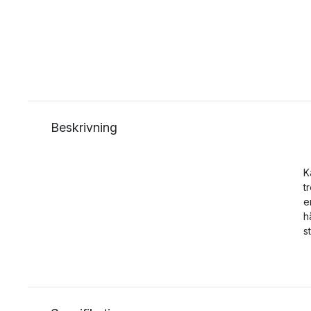
Beskrivning
K
t
e
h
s