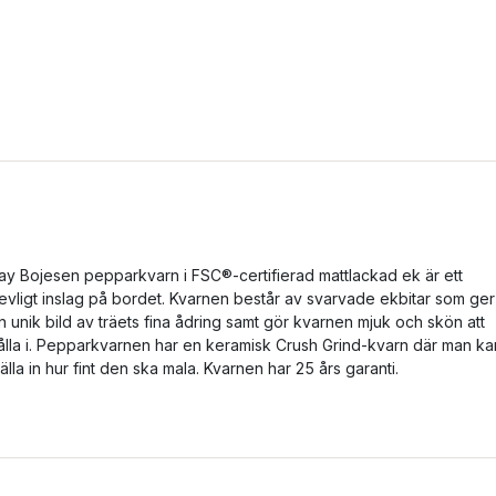
ay Bojesen pepparkvarn i FSC®-certifierad mattlackad ek är ett
revligt inslag på bordet. Kvarnen består av svarvade ekbitar som ger
n unik bild av träets fina ådring samt gör kvarnen mjuk och skön att
ålla i. Pepparkvarnen har en keramisk Crush Grind-kvarn där man ka
tälla in hur fint den ska mala. Kvarnen har 25 års garanti.