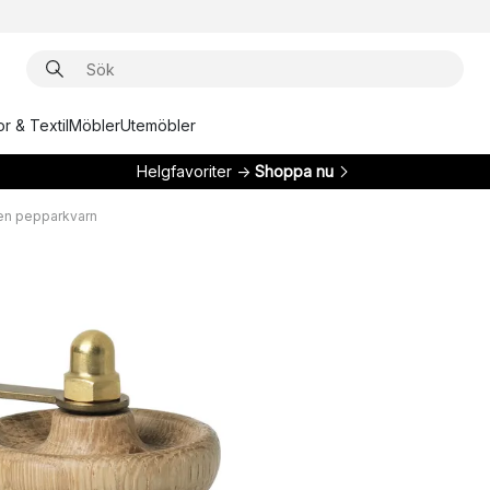
r & Textil
Möbler
Utemöbler
Helgfavoriter →
Shoppa nu
en pepparkvarn