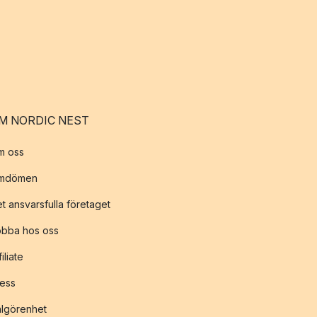
M NORDIC NEST
m oss
mdömen
t ansvarsfulla företaget
obba hos oss
filiate
ess
lgörenhet