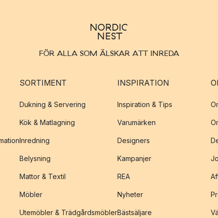
FÖR ALLA SOM ÄLSKAR ATT INREDA
SORTIMENT
INSPIRATION
O
Dukning & Servering
Inspiration & Tips
O
Kök & Matlagning
Varumärken
O
amation
Inredning
Designers
De
Belysning
Kampanjer
J
Mattor & Textil
REA
Af
Möbler
Nyheter
Pr
Utemöbler & Trädgårdsmöbler
Bästsäljare
Vä