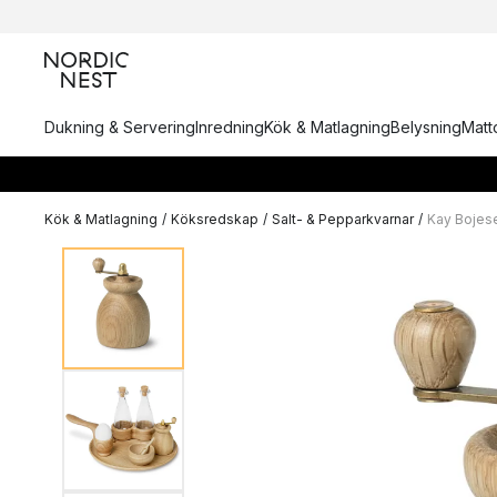
Dukning & Servering
Inredning
Kök & Matlagning
Belysning
Matto
Kök & Matlagning
/
Köksredskap
/
Salt- & Pepparkvarnar
/
Kay Bojes