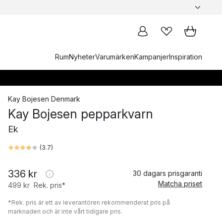
Rum
Nyheter
Varumärken
Kampanjer
Inspiration
Kay Bojesen Denmark
Kay Bojesen pepparkvarn
Ek
(
3.7
)
336 kr
30 dagars prisgaranti
Matcha priset
499 kr
Rek. pris*
*Rek. pris är ett av leverantören rekommenderat pris på
marknaden och är inte vårt tidigare pris.