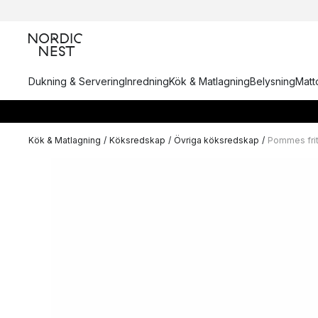
Dukning & Servering
Inredning
Kök & Matlagning
Belysning
Matto
Kök & Matlagning
/
Köksredskap
/
Övriga köksredskap
/
Pommes frit