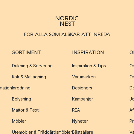
FÖR ALLA SOM ÄLSKAR ATT INREDA
SORTIMENT
INSPIRATION
O
Dukning & Servering
Inspiration & Tips
O
Kök & Matlagning
Varumärken
O
amation
Inredning
Designers
De
Belysning
Kampanjer
J
Mattor & Textil
REA
Af
Möbler
Nyheter
Pr
Utemöbler & Trädgårdsmöbler
Bästsäljare
Vä