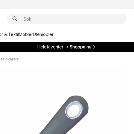
r & Textil
Möbler
Utemöbler
Helgfavoriter →
Shoppa nu
es skärare