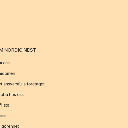
M NORDIC NEST
m oss
mdömen
t ansvarsfulla företaget
obba hos oss
filiate
ess
lgörenhet