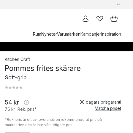
Rum
Nyheter
Varumärken
Kampanjer
Inspiration
Kitchen Craft
Pommes frites skärare
Soft-grip
54 kr
30 dagars prisgaranti
Matcha priset
76 kr
Rek. pris*
*Rek. pris är ett av leverantören rekommenderat pris på
marknaden och är inte vårt tidigare pris.