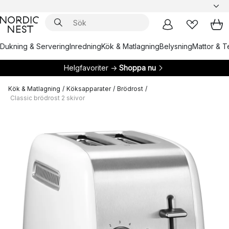
Dukning & Servering
Inredning
Kök & Matlagning
Belysning
Mattor & Te
Helgfavoriter →
Shoppa nu
Kök & Matlagning
/
Köksapparater
/
Brödrost
/
Classic brödrost 2 skivor