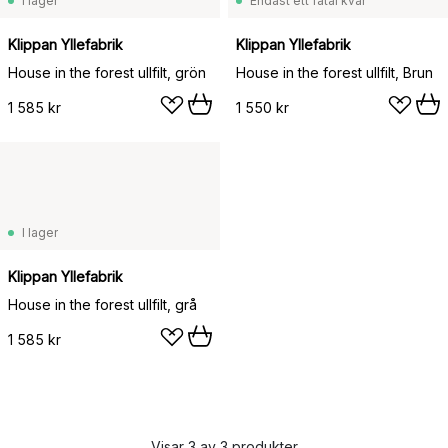
I lager
Endast ett fåtal kvar
Klippan Yllefabrik
Klippan Yllefabrik
House in the forest ullfilt, grön
House in the forest ullfilt, Brun
1 585 kr
1 550 kr
I lager
Klippan Yllefabrik
House in the forest ullfilt, grå
1 585 kr
Visar 3 av 3 produkter