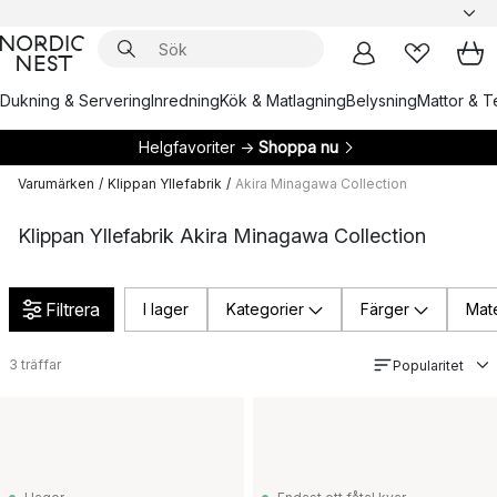
Dukning & Servering
Inredning
Kök & Matlagning
Belysning
Mattor & Te
Helgfavoriter →
Shoppa nu
Varumärken
/
Klippan Yllefabrik
/
Akira Minagawa Collection
Klippan Yllefabrik Akira Minagawa Collection
Filtrera
I lager
Kategorier
Färger
Mate
3
träffar
Popularitet